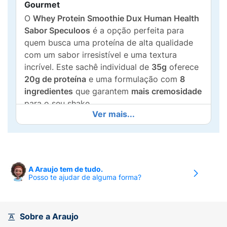
Gourmet
O
Whey Protein Smoothie Dux Human Health
Sabor Speculoos
é a opção perfeita para
quem busca uma proteína de alta qualidade
com um sabor irresistível e uma textura
incrível. Este sachê individual de
35g
oferece
20g de proteína
e uma formulação com
8
ingredientes
que garantem
mais cremosidade
para o seu shake.
Ver mais...
Proteína, Sabor e Cremosiade:
20g de Proteína:
Essencial para a
recuperação muscular
, construção de
massa magra e saciedade, ideal para o pós-
A Araujo tem de tudo.
Posso te ajudar de alguma forma?
treino ou lanches proteicos.
Sabor Speculoos:
Um blend delicioso de
Biscoito, Especiarias e Caramelo
, que
Sobre a Araujo
transforma sua dose de proteína em uma