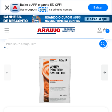
×
Baixe o APP e ganhe 5% OFF!
Baixar
cupom
Use o
APP5
na primeira compra
0
Araujo
Nutrição Saudável
Suplementos Esportivos
W