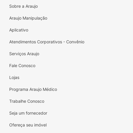
experiência gourmet.
Sobre a Araujo
8 Ingredientes e Mais Cremosidade:
A
Araujo Manipulação
formulação foi pensada para entregar um
Aplicativo
smoothie encorpado e saboroso, com uma
textura suave e aveludada.
Atendimentos Corporativos - Convênio
Ingredientes Reais:
"Smoothie em pó com
Serviços Araujo
ingredientes reais e proteína de alta
qualidade" - garantindo pureza e eficácia.
Fale Conosco
Praticidade:
Sachê individual de
35g
,
Lojas
perfeito para levar na bolsa, preparar em
Programa Araujo Médico
qualquer lugar e garantir a sua dose de
proteína diária.
Trabalhe Conosco
Experimente a combinação perfeita de
Seja um fornecedor
nutrição e sabor com o
Whey Protein
Smoothie Dux Human Health Speculoos
!
Ofereça seu imóvel