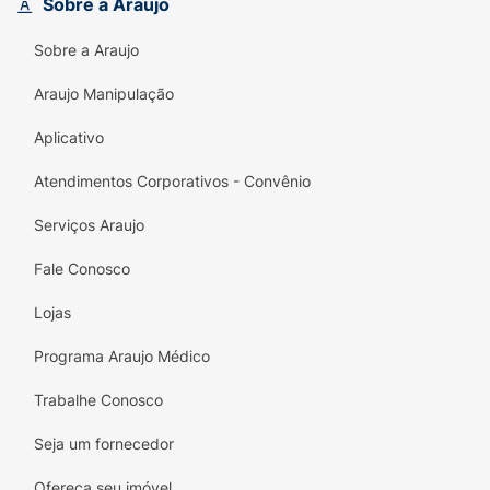
Sobre a Araujo
Versatilidade Total:
Pode ser consumido em
Sobre a Araujo
qualquer momento do treino
, adaptando-se
perfeitamente à sua rotina.
Araujo Manipulação
Sabor Delicioso:
O suave sabor de
Baunilha
Aplicativo
é agradável e ideal para misturar com água,
leite ou usar em receitas.
Atendimentos Corporativos - Convênio
Praticidade:
A embalagem de
450g
inclui
Serviços Araujo
um
scoop medidor
dentro, facilitando a
Fale Conosco
dosagem e o preparo.
Lojas
Turbine sua rotina de exercícios com a
qualidade e o sabor do
Whey Protein
Programa Araujo Médico
Parmalat WheyFit
!
Trabalhe Conosco
Seja um fornecedor
Ofereça seu imóvel