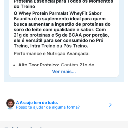
Proteína Essencial para Todos os Momentos
do Treino
O
Whey Protein Parmalat WheyFit Sabor
Baunilha
é o suplemento ideal para quem
busca aumentar a ingestão de proteínas do
soro do leite com qualidade e sabor. Com
21g de proteínas e 5g de BCAA
por porção,
ele é versátil para ser consumido no
Pré
Treino, Intra Treino ou Pós Treino
.
Performance e Nutrição Avançada:
Alto Teor Proteico:
Contém
21g de
Ver mais...
proteínas do soro do leite
, essenciais para a
construção e manutenção da massa
muscular
, auxiliando na recuperação após
exercícios.
A Araujo tem de tudo.
Enriquecido com BCAA:
Oferece
5g de
Posso te ajudar de alguma forma?
BCAA
(Aminoácidos de Cadeia
Ramificada), importantes para a síntese
proteica e para reduzir a fadiga muscular.