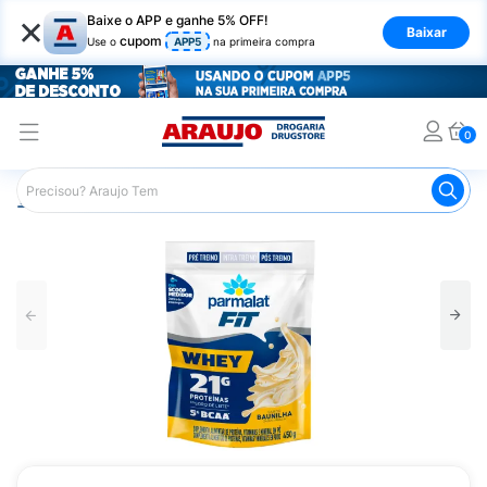
×
Baixe o APP e ganhe 5% OFF!
Baixar
cupom
Use o
APP5
na primeira compra
0
Araujo
Nutrição Saudável
Suplementos Esportivos
W