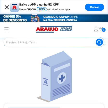
×
Baixe o APP e ganhe 5% OFF!
Baixar
cupom
Use o
APP5
na primeira compra
0
Araujo
Medicamentos
Remédios Cardiológicos
Reméd