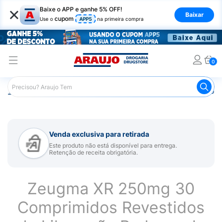
×
Baixe o APP e ganhe 5% OFF!
Baixar
cupom
Use o
APP5
na primeira compra
0
Araujo
Medicamentos
Remédio para Sistema Nervoso Ce
Venda exclusiva para retirada
Este produto não está disponível para entrega.
Retenção de receita obrigatória.
Zeugma XR 250mg 30
Comprimidos Revestidos