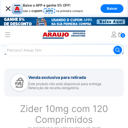
×
Baixe o APP e ganhe 5% OFF!
Baixar
cupom
Use o
APP5
na primeira compra
0
Araujo
Medicamentos
Remédio para Sistema Nervoso Ce
Venda exclusiva para retirada
Este produto não está disponível para entrega.
Retenção de receita obrigatória.
Zider 10mg com 120
Comprimidos