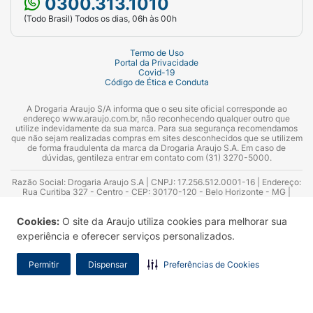
0300.313.1010
(Todo Brasil) Todos os dias, 06h às 00h
Termo de Uso
Portal da Privacidade
Covid-19
Código de Ética e Conduta
A Drogaria Araujo S/A informa que o seu site oficial corresponde ao
endereço www.araujo.com.br, não reconhecendo qualquer outro que
utilize indevidamente da sua marca. Para sua segurança recomendamos
que não sejam realizadas compras em sites desconhecidos que se utilizem
de forma fraudulenta da marca da Drogaria Araujo S.A. Em caso de
dúvidas, gentileza entrar em contato com (31) 3270-5000.
Razão Social: Drogaria Araujo S.A | CNPJ: 17.256.512.0001-16 | Endereço:
Rua Curitiba 327 - Centro - CEP: 30170-120 - Belo Horizonte - MG |
Telefones: 0300.313.1010 e (31) 3270-5000 Horário de funcionamento -
06:00h às 00:00h | Consultores técnicos responsáveis: Hairton Ayres
Cookies:
O site da Araujo utiliza cookies para melhorar sua
Azevedo Guimarães – CRF 10.965 | Yasmin Silva Alvarenga – CRF 52.584 -
Consultor substituto: Thiago Aguiar Pinheiro - CRF Nº 13.748. Alvará
experiência e oferecer serviços personalizados.
Sanitário: 2025020713 | Autorização de Funcionamento da Empresa (AFE):
7.16355-1
Permitir
Dispensar
Preferências de Cookies