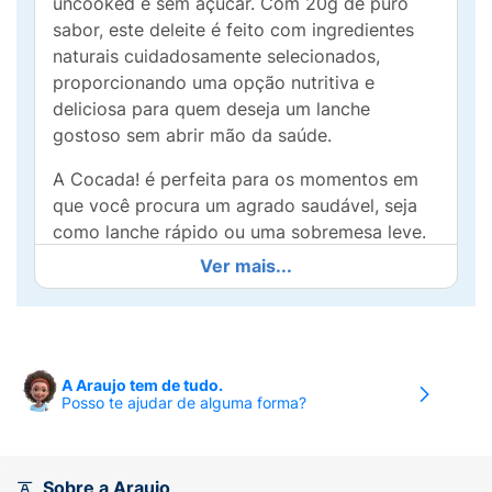
uncooked e sem açúcar. Com 20g de puro
sabor, este deleite é feito com ingredientes
naturais cuidadosamente selecionados,
proporcionando uma opção nutritiva e
deliciosa para quem deseja um lanche
gostoso sem abrir mão da saúde.
A Cocada! é perfeita para os momentos em
que você procura um agrado saudável, seja
como lanche rápido ou uma sobremesa leve.
Com sua textura macia e o sabor irresistível
Ver mais...
do coco, esse doce proporciona uma
explosão de sabor com cada mordida,
mantendo-se fiel às raízes da receita
tradicional.
A Araujo tem de tudo.
Posso te ajudar de alguma forma?
Prática e fácil de transportar, A Cocada! é a
escolha ideal para levar na bolsa ou na
lancheira. Experimente essa delícia e
descubra como é possível saborear um doce
Sobre a Araujo