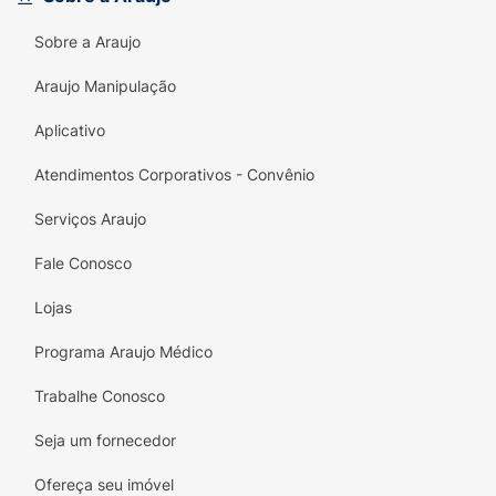
saudável e prazeroso em qualquer hora do
Sobre a Araujo
seu dia!
Araujo Manipulação
Aplicativo
Atendimentos Corporativos - Convênio
Serviços Araujo
Fale Conosco
Lojas
Programa Araujo Médico
Trabalhe Conosco
Seja um fornecedor
Ofereça seu imóvel