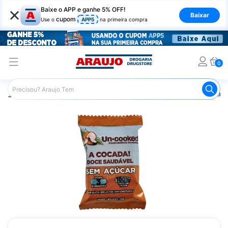
×
Baixe o APP e ganhe 5% OFF!
Baixar
cupom
Use o
APP5
na primeira compra
0
Araujo
Nutrição Saudável
Alimentos Diet
A Cocada! 