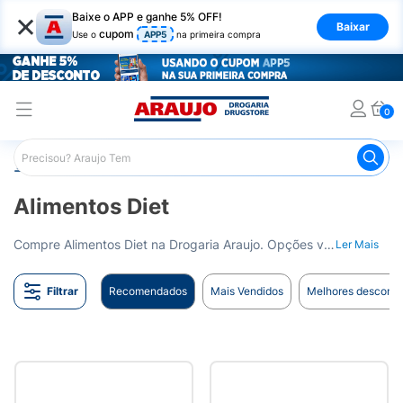
×
Baixe o APP e ganhe 5% OFF!
Baixar
cupom
Use o
APP5
na primeira compra
0
Araujo
Nutrição Saudável
Alimentos Diet
Alimentos Diet
Compre Alimentos Diet na Drogaria Araujo. Opções variadas para quem busca uma alimentação balanceada sem abrir mão do sabor. Entrega para todo o Brasil.
Ler Mais
Filtrar
Recomendados
Mais Vendidos
Melhores desconto