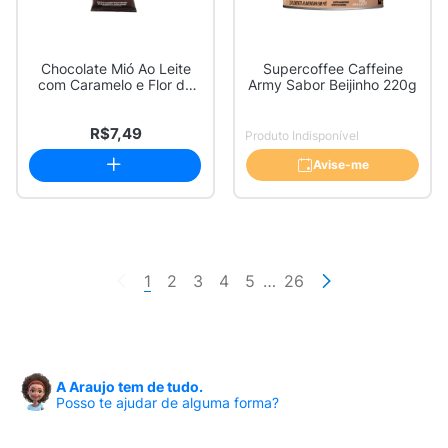
Chocolate Mió Ao Leite
Supercoffee Caffeine
com Caramelo e Flor de
Army Sabor Beijinho 220g
Sal Zero 20g
R$7,49
Produto Indisponível
Avise-me
1
2
3
4
5
…
26
A Araujo tem de tudo.
Posso te ajudar de alguma forma?