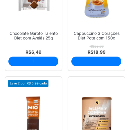
Chocolate Garoto Talento
Cappuccino 3 Corações
Diet com Avelãs 25g
Diet Pote com 150g
R$23,99
R$6,49
R$18,99
Leve 2 por
R$ 5,99
cada