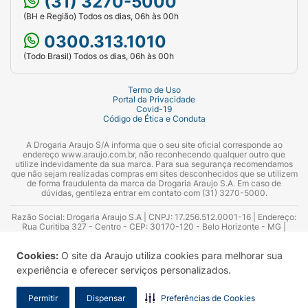
(31) 3270-5000
(BH e Região) Todos os dias, 06h às 00h
0300.313.1010
(Todo Brasil) Todos os dias, 06h às 00h
Termo de Uso
Portal da Privacidade
Covid-19
Código de Ética e Conduta
A Drogaria Araujo S/A informa que o seu site oficial corresponde ao
endereço www.araujo.com.br, não reconhecendo qualquer outro que
utilize indevidamente da sua marca. Para sua segurança recomendamos
que não sejam realizadas compras em sites desconhecidos que se utilizem
de forma fraudulenta da marca da Drogaria Araujo S.A. Em caso de
dúvidas, gentileza entrar em contato com (31) 3270-5000.
Razão Social: Drogaria Araujo S.A | CNPJ: 17.256.512.0001-16 | Endereço:
Rua Curitiba 327 - Centro - CEP: 30170-120 - Belo Horizonte - MG |
Telefones: 0300.313.1010 e (31) 3270-5000 Horário de funcionamento -
06:00h às 00:00h | Consultores técnicos responsáveis: Hairton Ayres
Cookies:
O site da Araujo utiliza cookies para melhorar sua
Azevedo Guimarães – CRF 10.965 | Yasmin Silva Alvarenga – CRF 52.584 -
Consultor substituto: Thiago Aguiar Pinheiro - CRF Nº 13.748. Alvará
experiência e oferecer serviços personalizados.
Sanitário: 2025020713 | Autorização de Funcionamento da Empresa (AFE):
7.16355-1
Permitir
Dispensar
Preferências de Cookies