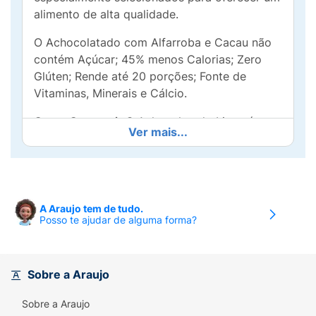
alimento de alta qualidade.
O Achocolatado com Alfarroba e Cacau não
contém Açúcar; 45% menos Calorias; Zero
Glúten; Rende até 20 porções; Fonte de
Vitaminas, Minerais e Cálcio.
Como Consumir:
O Achocolatado Linea é
Ver mais...
instantâneo, basta misturar 2 colheres de
sopa de Achocolatado Linea Alfarroba +
Cacau (9g) em 1 copo de leite desnatado
quente ou frio (200ml) e se deliciar.
A Araujo tem de tudo.
Posso te ajudar de alguma forma?
Sobre a Araujo
Sobre a Araujo