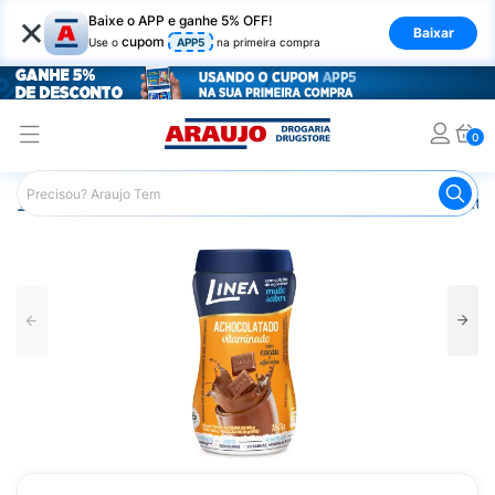
×
Baixe o APP e ganhe 5% OFF!
Baixar
cupom
Use o
APP5
na primeira compra
0
Araujo
Nutrição Saudável
Alimentos Diet
Achocolatad