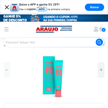
×
Baixe o APP e ganhe 5% OFF!
Baixar
cupom
Use o
APP5
na primeira compra
0
Araujo
Dermocosméticos
Dermocosméticos para o Rost