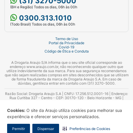
(31) 3270-5000
(BH e Região) Todos os dias, 06h às 00h
0300.313.1010
(Todo Brasil) Todos os dias, 06h às 00h
Termo de Uso
Portal da Privacidade
Covid-19
Código de Ética e Conduta
A Drogaria Araujo S/A informa que o seu site oficial corresponde ao
endereço www.araujo.com.br, não reconhecendo qualquer outro que
utilize indevidamente da sua marca. Para sua segurança recomendamos
que não sejam realizadas compras em sites desconhecidos que se utilizem
de forma fraudulenta da marca da Drogaria Araujo S.A. Em caso de
dúvidas, gentileza entrar em contato com (31) 3270-5000.
Razão Social: Drogaria Araujo S.A | CNPJ: 17.256.512.0001-16 | Endereço:
Rua Curitiba 327 - Centro - CEP: 30170-120 - Belo Horizonte - MG |
Telefones: 0300.313.1010 e (31) 3270-5000 Horário de funcionamento -
06:00h às 00:00h | Consultores técnicos responsáveis: Hairton Ayres
Cookies:
O site da Araujo utiliza cookies para melhorar sua
Azevedo Guimarães – CRF 10.965 | Yasmin Silva Alvarenga – CRF 52.584 -
Consultor substituto: Thiago Aguiar Pinheiro - CRF Nº 13.748. Alvará
experiência e oferecer serviços personalizados.
Sanitário: 2025020713 | Autorização de Funcionamento da Empresa (AFE):
7.16355-1
Permitir
Dispensar
Preferências de Cookies