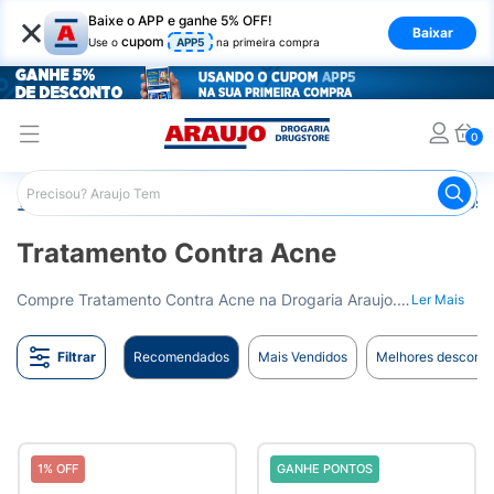
×
Baixe o APP e ganhe 5% OFF!
Baixar
cupom
Use o
APP5
na primeira compra
0
Araujo
Dermocosméticos
Dermocosméticos para o Rost
Tratamento Contra Acne
Compre Tratamento Contra Acne na Drogaria Araujo. Produtos eficazes para combater a acne e cuidar da sua pele. Entrega para todo o Brasil.
Ler Mais
Filtrar
Recomendados
Mais Vendidos
Melhores desconto
1% OFF
GANHE PONTOS