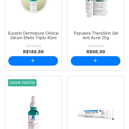
Eucerin Dermopure Clinical
Papuless TheraSkin Gel
Sérum Efeito Triplo 40ml
Anti Acne 25g
R$167,59
R$126,99
R$149,89
R$98,99
GANHE PONTOS