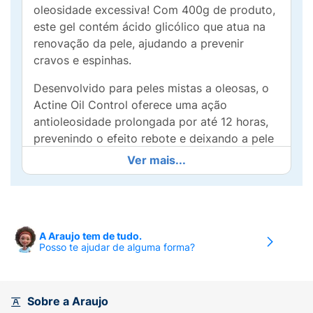
oleosidade excessiva! Com 400g de produto,
este gel contém ácido glicólico que atua na
renovação da pele, ajudando a prevenir
cravos e espinhas.
Desenvolvido para peles mistas a oleosas, o
Actine Oil Control oferece uma ação
antioleosidade prolongada por até 12 horas,
prevenindo o efeito rebote e deixando a pele
fresca e equilibrada. Enriquecido com
Ver mais...
vitamina B5, ele também ajuda a suavizar e
hidratar a pele, tornando-a mais saudável e
radiante.
Com uma fórmula leve e de fácil aplicação, o
A Araujo tem de tudo.
Posso te ajudar de alguma forma?
gel é perfeito para o uso diário, garantindo
uma limpeza eficaz sem ressecar a pele.
Transforme sua rotina de cuidados e sinta a
diferença com o Actine. Invista na beleza e
Sobre a Araujo