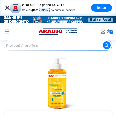
×
Baixe o APP e ganhe 5% OFF!
Baixar
cupom
Use o
APP5
na primeira compra
0
Araujo
Dermocosméticos
Dermocosméticos para o Rost