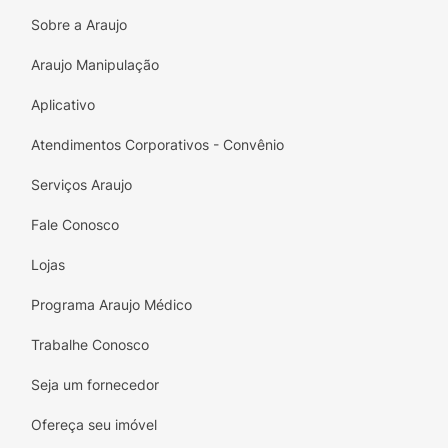
saúde da sua pele e aproveite a promoção de
Sobre a Araujo
20% de desconto!
Araujo Manipulação
Aplicativo
Atendimentos Corporativos - Convênio
Serviços Araujo
Fale Conosco
Lojas
Programa Araujo Médico
Trabalhe Conosco
Seja um fornecedor
Ofereça seu imóvel