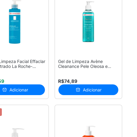
Limpeza Facial Effaclar
Gel de Limpeza Avène
trado La Roche-
Cleanance Pele Oleosa e
.
Sensível 20%...
59
R$74,89
Adicionar
Adicionar