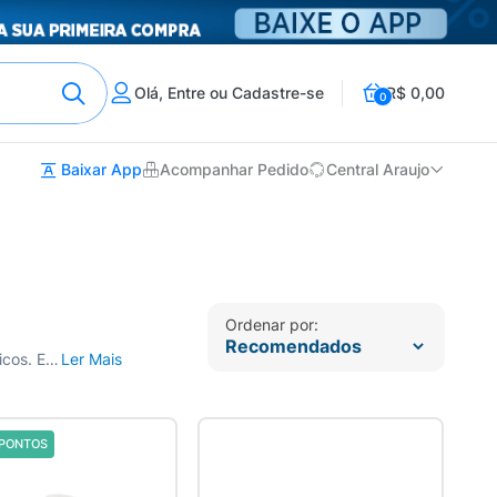
Olá, Entre ou Cadastre-se
R$ 0,00
0
Baixar App
Acompanhar Pedido
Central Araujo
Ordenar por:
Compre Produtos para Limpeza Facial na Drogaria Araujo. Cuide da saúde da pele do seu rosto com nossos produtos dermatológicos. Entrega para todo o Brasil.
Ler Mais
PONTOS