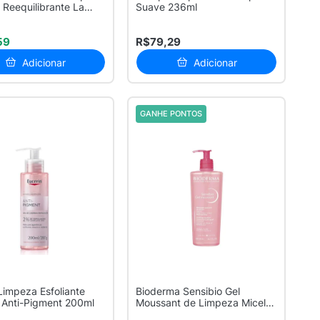
r Reequilibrante La
Suave 236ml
59
R$79,29
Adicionar
Adicionar
GANHE PONTOS
Limpeza Esfoliante
Bioderma Sensibio Gel
 Anti-Pigment 200ml
Moussant de Limpeza Micelar
Calmant...