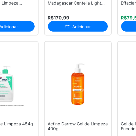
e Limpeza
Madagascar Centella Light
Effacla
de de...
Cleans...
Roch...
R$170,99
R$79,
Adicionar
Adicionar
de Limpeza 454g
Actine Darrow Gel de Limpeza
Gel de 
400g
Eucerin