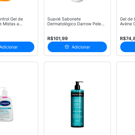
ntrol Gel de
Suavié Sabonete
Gel de
e Mistas a
Dermatológico Darrow Pele
Avène 
Sensível 400ml
de De..
R$101,99
R$74,
Adicionar
Adicionar