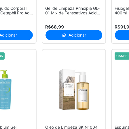
quido Corporal
Gel de Limpeza Principia GL-
Fisioge
Cetaphil Pro Ad
01 Mix de Tensoativos Ácido
400ml
S...
R$68,99
R$91,
Adicionar
Adicionar
OS
GANHE 
bium Gel
Óleo de Limpeza SKIN1004
Espuma