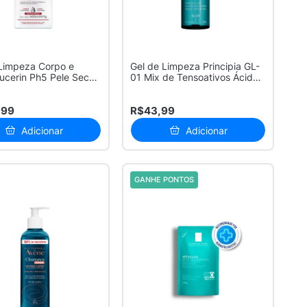
Limpeza Corpo e
Gel de Limpeza Principia GL-
ucerin Ph5 Pele Seca
01 Mix de Tensoativos Ácido
.
S...
,99
R$43,99
Adicionar
Adicionar
GANHE PONTOS