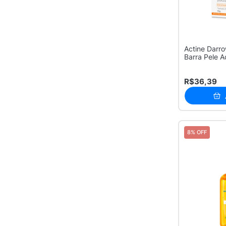
Actine Darr
Barra Pele 
R$36,39
8% OFF