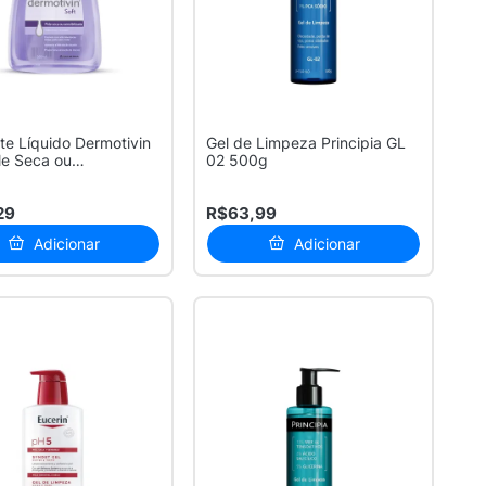
e Líquido Dermotivin
Gel de Limpeza Principia GL
le Seca ou
02 500g
iza...
29
R$63,99
Adicionar
Adicionar