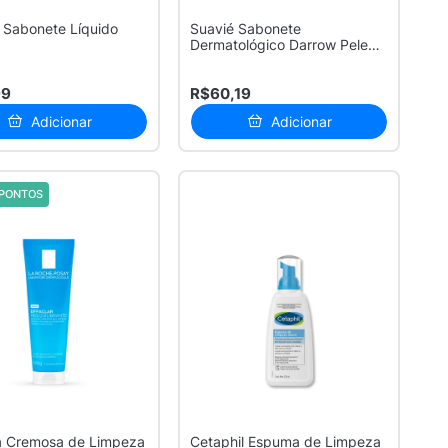
l Sabonete Líquido
Suavié Sabonete
Dermatológico Darrow Pele
Sensível 140ml
99
R$60,19
Adicionar
Adicionar
PONTOS
 Cremosa de Limpeza
Cetaphil Espuma de Limpeza