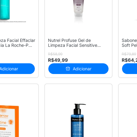
za Facial Effaclar
Nutrel Profuse Gel de
Sabonet
cia La Roche-P...
Limpeza Facial Sensitive
Soft Pe
150ml
Sensibil
R$58,99
R$79,89
R$49,99
R$64,
Adicionar
Adicionar