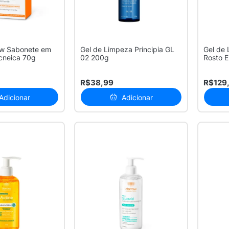
ow Sabonete em
Gel de Limpeza Principia GL
Gel de 
Acneica 70g
02 200g
Rosto E
e Sens..
R$38,99
R$129
Adicionar
Adicionar