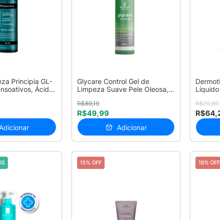
za Principia GL-
Glycare Control Gel de
Dermoti
nsoativos, Ácido
Limpeza Suave Pele Oleosa,
Líquido
Acneica...
O...
R$89,19
R$79,89
R$49,99
R$64,
Adicionar
Adicionar
OS
15% OFF
19% OFF