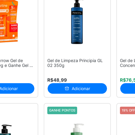
arrow Gel de
Gel de Limpeza Principia GL
Gel de 
g e Ganhe Gel de
02 350g
Concen
Posay..
R$48,99
R$76,
Adicionar
Adicionar
GANHE PONTOS
19% OFF