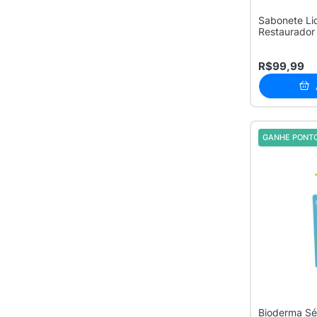
Sabonete Li
Restaurador 
Res...
R$99,99
GANHE PONT
Bioderma Sé