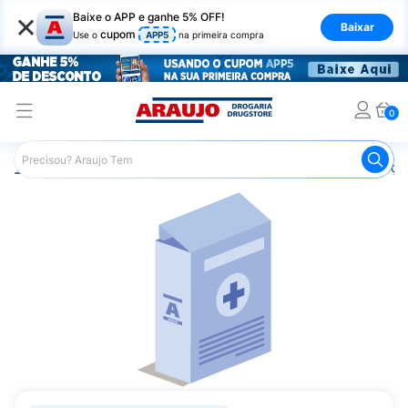
×
Baixe o APP e ganhe 5% OFF!
Baixar
cupom
Use o
APP5
na primeira compra
0
Araujo
Medicamentos
Remédios para Alergias e Infecçõ