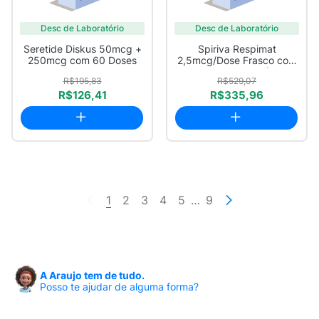
Desc de Laboratório
Desc de Laboratório
Seretide Diskus 50mcg +
Spiriva Respimat
250mcg com 60 Doses
2,5mcg/Dose Frasco com
4ml de Solução (6...
R$195,83
R$529,07
R$126,41
R$335,96
1
2
3
4
5
…
9
A Araujo tem de tudo.
Posso te ajudar de alguma forma?