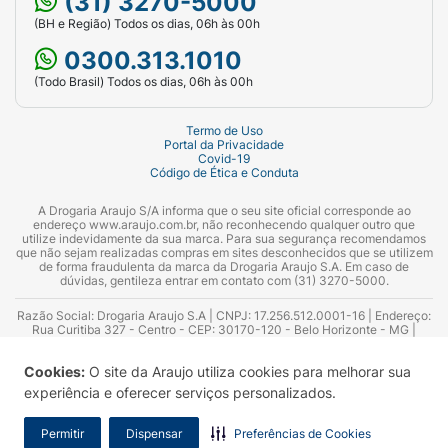
(31) 3270-5000
(BH e Região) Todos os dias, 06h às 00h
0300.313.1010
(Todo Brasil) Todos os dias, 06h às 00h
Termo de Uso
Portal da Privacidade
Covid-19
Código de Ética e Conduta
A Drogaria Araujo S/A informa que o seu site oficial corresponde ao
endereço www.araujo.com.br, não reconhecendo qualquer outro que
utilize indevidamente da sua marca. Para sua segurança recomendamos
que não sejam realizadas compras em sites desconhecidos que se utilizem
de forma fraudulenta da marca da Drogaria Araujo S.A. Em caso de
dúvidas, gentileza entrar em contato com (31) 3270-5000.
Razão Social: Drogaria Araujo S.A | CNPJ: 17.256.512.0001-16 | Endereço:
Rua Curitiba 327 - Centro - CEP: 30170-120 - Belo Horizonte - MG |
Telefones: 0300.313.1010 e (31) 3270-5000 Horário de funcionamento -
06:00h às 00:00h | Consultores técnicos responsáveis: Hairton Ayres
Cookies:
O site da Araujo utiliza cookies para melhorar sua
Azevedo Guimarães – CRF 10.965 | Yasmin Silva Alvarenga – CRF 52.584 -
Consultor substituto: Thiago Aguiar Pinheiro - CRF Nº 13.748. Alvará
experiência e oferecer serviços personalizados.
Sanitário: 2025020713 | Autorização de Funcionamento da Empresa (AFE):
7.16355-1
Permitir
Dispensar
Preferências de Cookies