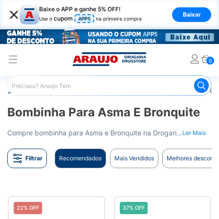
×
Baixe o APP e ganhe 5% OFF!
Baixar
cupom
Use o
APP5
na primeira compra
0
Araujo
Medicamentos
Remédios para Alergias e Infecçõ
Bombinha Para Asma E Bronquite
Compre bombinha para Asma e Bronquite na Drogaria Araujo. Opções eficazes para aliviar crises respiratórias. Entrega para todo o Brasil.
Ler Mais
Filtrar
Recomendados
Mais Vendidos
Melhores desconto
22% OFF
37% OFF