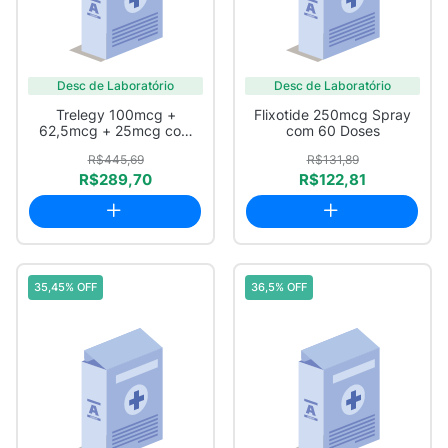
Desc de Laboratório
Desc de Laboratório
Trelegy 100mcg +
Flixotide 250mcg Spray
62,5mcg + 25mcg com
com 60 Doses
30 Doses
R$445,69
R$131,89
R$289,70
R$122,81
35,45% OFF
36,5% OFF