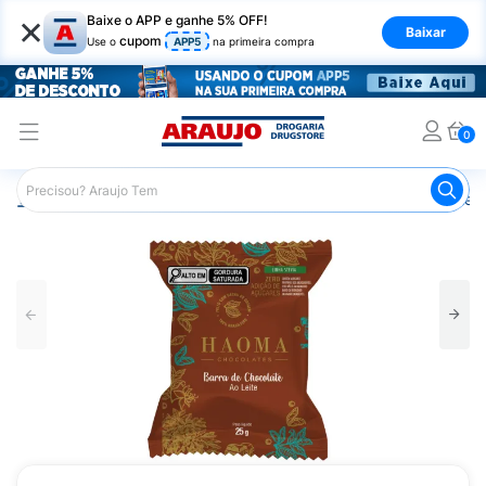
×
Baixe o APP e ganhe 5% OFF!
Baixar
cupom
Use o
APP5
na primeira compra
0
Araujo
Nutrição Saudável
Alimentos Diet
Chocolate D