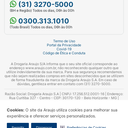
(31) 3270-5000
(BH e Região) Todos os dias, 06h às 00h
0300.313.1010
(Todo Brasil) Todos os dias, 06h às 00h
Termo de Uso
Portal da Privacidade
Covid-19
Código de Ética e Conduta
A Drogaria Araujo S/A informa que o seu site oficial corresponde ao
endereço www.araujo.com.br, não reconhecendo qualquer outro que
utilize indevidamente da sua marca. Para sua segurança recomendamos
que não sejam realizadas compras em sites desconhecidos que se utilizem
de forma fraudulenta da marca da Drogaria Araujo S.A. Em caso de
dúvidas, gentileza entrar em contato com (31) 3270-5000.
Razão Social: Drogaria Araujo S.A | CNPJ: 17.256.512.0001-16 | Endereço:
Rua Curitiba 327 - Centro - CEP: 30170-120 - Belo Horizonte - MG |
Telefones: 0300.313.1010 e (31) 3270-5000 Horário de funcionamento -
06:00h às 00:00h | Consultores técnicos responsáveis: Hairton Ayres
Cookies:
O site da Araujo utiliza cookies para melhorar sua
Azevedo Guimarães – CRF 10.965 | Yasmin Silva Alvarenga – CRF 52.584 -
Consultor substituto: Thiago Aguiar Pinheiro - CRF Nº 13.748. Alvará
experiência e oferecer serviços personalizados.
Sanitário: 2025020713 | Autorização de Funcionamento da Empresa (AFE):
7.16355-1
Permitir
Dispensar
Preferências de Cookies