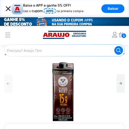
×
Baixe o APP e ganhe 5% OFF!
Baixar
cupom
Use o
APP5
na primeira compra
0
Araujo
Nutrição Saudável
Alimentos Diet
Capuccino 