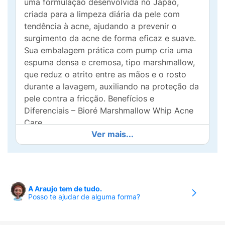
uma formulação desenvolvida no Japão,
criada para a limpeza diária da pele com
tendência à acne, ajudando a prevenir o
surgimento da acne de forma eficaz e suave.
Sua embalagem prática com pump cria uma
espuma densa e cremosa, tipo marshmallow,
que reduz o atrito entre as mãos e o rosto
durante a lavagem, auxiliando na proteção da
pele contra a fricção. Benefícios e
Diferenciais – Bioré Marshmallow Whip Acne
Care
Ver mais...
Beneficios e diferenciais
• Indicado para pele com tendência à acne
• Desenvolvido para a limpeza diária do rosto
A Araujo tem de tudo.
Posso te ajudar de alguma forma?
• Espuma densa e cremosa tipo marshmallow,
gerada automaticamente pelo pump