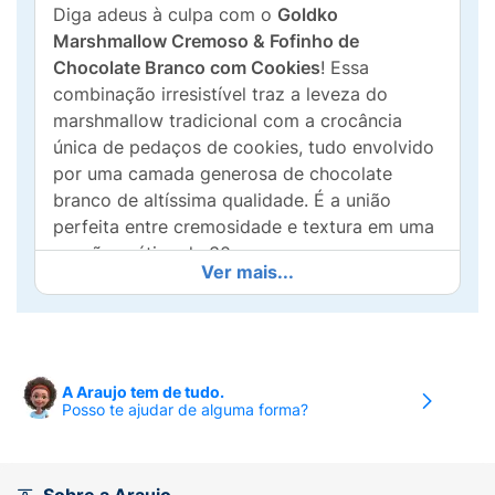
Diga adeus à culpa com o
Goldko
Marshmallow Cremoso & Fofinho de
Chocolate Branco com Cookies
! Essa
combinação irresistível traz a leveza do
marshmallow tradicional com a crocância
única de pedaços de cookies, tudo envolvido
por uma camada generosa de chocolate
branco de altíssima qualidade. É a união
perfeita entre cremosidade e textura em uma
porção prática de 30g.
Ver mais...
Destaques e Benefícios:
Zero Adição de Açúcares:
Desenvolvido
especialmente para quem busca equilíbrio
na alimentação sem abrir mão do sabor de
A Araujo tem de tudo.
Posso te ajudar de alguma forma?
um doce de verdade.
Sem Glúten:
Uma opção segura e inclusiva
para celíacos ou pessoas que seguem