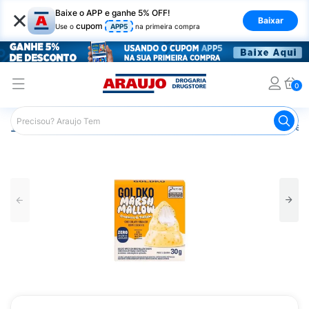
×
Baixe o APP e ganhe 5% OFF!
Baixar
cupom
Use o
APP5
na primeira compra
0
Araujo
Nutrição Saudável
Alimentos Diet
Chocolate D