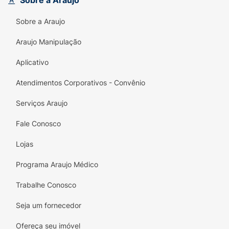
Sobre a Araujo
dietas com restrição ao glúten.
Sobre a Araujo
Base de Wafer Crocante:
O contraste ideal
com o recheio macio e fofinho.
Araujo Manipulação
Praticidade para o Dia a Dia:
O tamanho
Aplicativo
ideal para levar na bolsa, na mochila ou
Atendimentos Corporativos - Convênio
deixar na gaveta do escritório para aquela
pausa produtiva no trabalho.
Serviços Araujo
Fale Conosco
Lojas
Programa Araujo Médico
Trabalhe Conosco
Seja um fornecedor
Ofereça seu imóvel