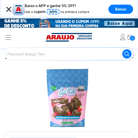
×
Baixe o APP e ganhe 5% OFF!
Baixar
cupom
Use o
APP5
na primeira compra
0
Araujo
Nutrição Saudável
Alimentos Diet
Biscoito Die