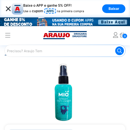
×
Baixe o APP e ganhe 5% OFF!
Baixar
cupom
Use o
APP5
na primeira compra
0
Araujo
Mercado
Produtos de Limpeza
Banheiro
B