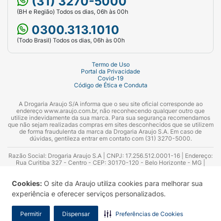
(31) 3270-5000
(BH e Região) Todos os dias, 06h às 00h
0300.313.1010
(Todo Brasil) Todos os dias, 06h às 00h
Termo de Uso
Portal da Privacidade
Covid-19
Código de Ética e Conduta
A Drogaria Araujo S/A informa que o seu site oficial corresponde ao
endereço www.araujo.com.br, não reconhecendo qualquer outro que
utilize indevidamente da sua marca. Para sua segurança recomendamos
que não sejam realizadas compras em sites desconhecidos que se utilizem
de forma fraudulenta da marca da Drogaria Araujo S.A. Em caso de
dúvidas, gentileza entrar em contato com (31) 3270-5000.
Razão Social: Drogaria Araujo S.A | CNPJ: 17.256.512.0001-16 | Endereço:
Rua Curitiba 327 - Centro - CEP: 30170-120 - Belo Horizonte - MG |
Telefones: 0300.313.1010 e (31) 3270-5000 Horário de funcionamento -
06:00h às 00:00h | Consultores técnicos responsáveis: Hairton Ayres
Cookies:
O site da Araujo utiliza cookies para melhorar sua
Azevedo Guimarães – CRF 10.965 | Yasmin Silva Alvarenga – CRF 52.584 -
Consultor substituto: Thiago Aguiar Pinheiro - CRF Nº 13.748. Alvará
experiência e oferecer serviços personalizados.
Sanitário: 2025020713 | Autorização de Funcionamento da Empresa (AFE):
7.16355-1
Permitir
Dispensar
Preferências de Cookies