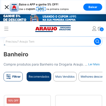
×
Baixe o APP e ganhe 5% OFF!
Baixar
cupom
Use o
APP5
na primeira compra
0
Araujo
Mercado
Produtos de Limpeza
Banheiro
Banheiro
Compre produtos para Banheiro na Drogaria Araujo. Tudo para manter o seu espaço limpo e organizado. Entrega para todo o Brasil.
Ler Mais
Filtrar
Recomendados
Mais Vendidos
Melhores desconto
10% OFF