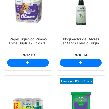
Papel Higiênico Mimmo
Bloqueador de Odores
Folha Dupla 12 Rolos de
Sanitários FreeCô Original
30 Metros L...
60ml
R$17,19
R$18,59
Leve 2 por
R$ 5,99
cada