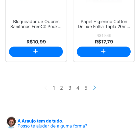
Bloqueador de Odores
Papel Higiênico Cotton
Sanitários FreeCô Pocket
Deluxe Folha Tripla 20m x
Original 15ml
10cm com...
R$19,49
R$10,99
R$17,79
1
2
3
4
5
A Araujo tem de tudo.
Posso te ajudar de alguma forma?