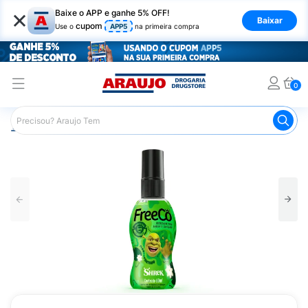
×
Baixe o APP e ganhe 5% OFF!
Baixar
cupom
Use o
APP5
na primeira compra
0
Araujo
Mercado
Produtos de Limpeza
Banheiro
B