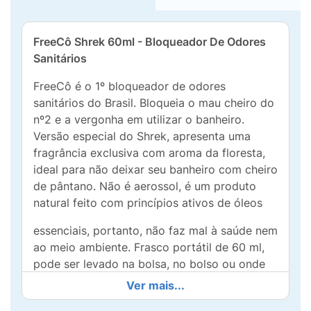
FreeCô Shrek 60ml - Bloqueador De Odores
Sanitários
FreeCô é o 1º bloqueador de odores
sanitários do Brasil. Bloqueia o mau cheiro do
nº2 e a vergonha em utilizar o banheiro.
Versão especial do Shrek, apresenta uma
fragrância exclusiva com aroma da floresta,
ideal para não deixar seu banheiro com cheiro
de pântano. Não é aerossol, é um produto
natural feito com princípios ativos de óleos
essenciais, portanto, não faz mal à saúde nem
ao meio ambiente. Frasco portátil de 60 ml,
pode ser levado na bolsa, no bolso ou onde
você quiser. FreeCô chegou para eliminar um
Ver mais...
dos principais motivos de bullying,