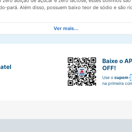
Com zero adição de açúcar e zero lactose, esses bolinhos s
do-pará. Além disso, possuem baixo teor de sódio e são r
Ver mais...
Baixe o A
atel
OFF!
a-do-pará.
Use o
cupom
na primeira co
omento.