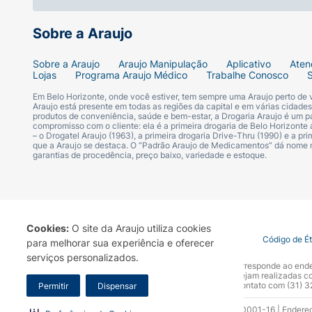
Ingredientes:
Mistura de farinhas integrais (
Sobre a Araujo
amido, farinha integral de soja, espessante:
emulsificantes: lecitina de soja e mono e d
Sobre a Araujo
Araujo Manipulação
Aplicativo
Aten
aromatizantes, conservadores: propionato de
Lojas
Programa Araujo Médico
Trabalhe Conosco
Em Belo Horizonte, onde você estiver, tem sempre uma Araujo perto de
ALÉRGICOS:
Contém trigo, centeio, aveia, 
Araujo está presente em todas as regiões da capital e em várias cidade
produtos de conveniência, saúde e bem-estar, a Drogaria Araujo é um pa
Contém glúten. Não contém lactose.
compromisso com o cliente: ela é a primeira drogaria de Belo Horizonte a
– o Drogatel Araujo (1963), a primeira drogaria Drive-Thru (1990) e a 
que a Araujo se destaca. O “Padrão Araujo de Medicamentos” dá nome
garantias de procedência, preço baixo, variedade e estoque.
Cookies:
O site da Araujo utiliza cookies
Termo de Uso
Portal da Privacidade
Covid-19
Código de É
para melhorar sua experiência e oferecer
serviços personalizados.
A Drogaria Araujo S/A informa que o seu site oficial corresponde ao e
marca. Para sua segurança recomendamos que não sejam realizadas com
Araujo S.A. Em caso de dúvidas, gentileza entrar em contato com (31)
Permitir
Dispensar
Razão Social: Drogaria Araujo S.A | CNPJ: 17.256.512.0001-16 | Endere