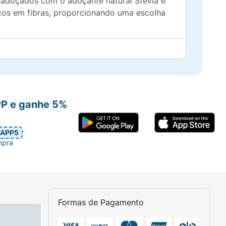
ão adoçados com o adoçante natural Stévia e
icos em fibras, proporcionando uma escolha
PP e ganhe 5%
APP5
mpra
Formas de Pagamento