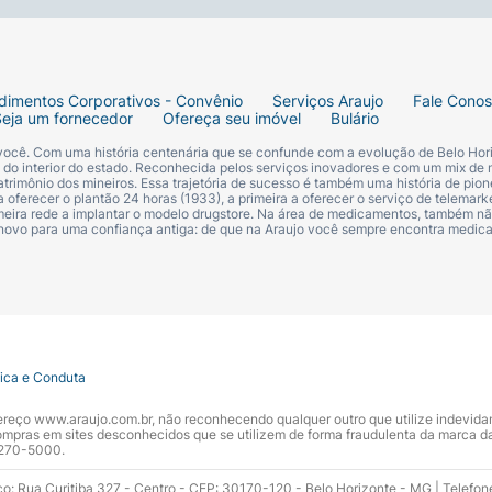
trigo, centeio, aveia, linhaça, girassol, gergelim e soja), ov
 polidextrose, umectantes: sorbitol e glicerina, estabilizan
iglicerídeos de ácidos graxos, fermentos químicos: bicarbon
dimentos Corporativos - Convênio
Serviços Araujo
Fale Cono
 sódio e sorbato de potássio, edulcorante natural: glicosíd
Seja um fornecedor
Ofereça seu imóvel
Bulário
 você. Com uma história centenária que se confunde com a evolução de Belo Hori
ovo, soja, derivados e nozes. Pode conter cevada, triticale
s do interior do estado. Reconhecida pelos serviços inovadores e com um mix de 
trimônio dos mineiros. Essa trajetória de sucesso é também uma história de pion
 oferecer o plantão 24 horas (1933), a primeira a oferecer o serviço de telemarke
primeira rede a implantar o modelo drugstore. Na área de medicamentos, também nã
 novo para uma confiança antiga: de que na Araujo você sempre encontra medi
tica e Conduta
ndereço www.araujo.com.br, não reconhecendo qualquer outro que utilize indevid
pras em sites desconhecidos que se utilizem de forma fraudulenta da marca d
 3270-5000.
ço: Rua Curitiba 327 - Centro - CEP: 30170-120 - Belo Horizonte - MG | Telefon