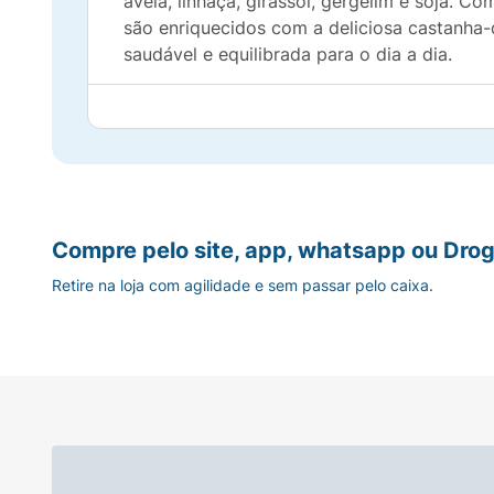
aveia, linhaça, girassol, gergelim e soja. 
são enriquecidos com a deliciosa castanha-
saudável e equilibrada para o dia a dia.
Por que Comprar:
Zero adição de açúcares.
Sem lactose.
Compre pelo site, app, whatsapp ou Drog
Com um mix de 7 grãos integrais e castanh
Retire na loja com agilidade e sem passar pelo caixa.
Adoçado com adoçante natural Stévia.
Baixo teor de sódio.
Rico em fibras.
Lanche prático e saudável para qualquer m