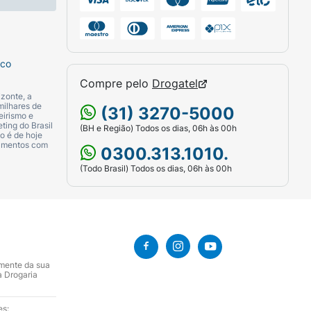
o, gordura vegetal, nozes, extrato de soja,
tes: maltitol, goma guar e goma xantana,
ato de sódio e pirofosfato ácido de sódio,
sco
eos de esteviol (Stévia).
Compre pelo
Drogatel
zonte, a
, castanha-do-pará, avelãs e amendoim.
milhares de
(31) 3270-5000
eirismo e
ting do Brasil
(BH e Região) Todos os dias, 06h às 00h
o é de hoje
camentos com
0300.313.1010.
(Todo Brasil) Todos os dias, 06h às 00h
amente da sua
a Drogaria
es: