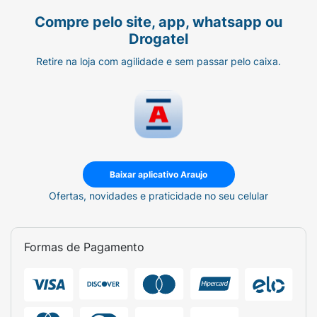
polidextrose, umectantes: sorbitol e glicerina,
estabilizantes: maltitol, goma guar, goma
Compre pelo site, app, whatsapp ou
xantana, fermentos químicos: bicarbonato de
Drogatel
sódio e pirofosfato ácido de sódio,
Retire na loja com agilidade e sem passar pelo caixa.
emulsificantes: mono e diglicerídeos de
ácidos graxos e lecitina de soja,
conservadores: propionato de sódio e
sorbato de potássio, aromatizante,
edulcorantes: acessulfame de potássio e
sucralose.
Baixar aplicativo Araujo
ALÉRGICOS:
Contém ovo e derivados de
Ofertas, novidades e praticidade no seu celular
trigo, soja e leite. Pode conter centeio,
cevada e aveia. Contém glúten.
Formas de Pagamento