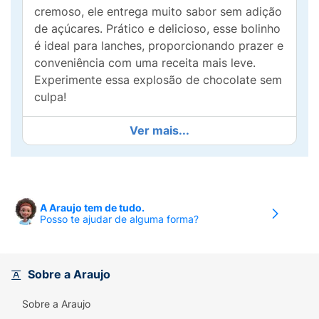
cremoso, ele entrega muito sabor sem adição
de açúcares. Prático e delicioso, esse bolinho
é ideal para lanches, proporcionando prazer e
conveniência com uma receita mais leve.
Experimente essa explosão de chocolate sem
culpa!
Benefícios:
Ver mais...
O Bolinhos Zero Açúcar SuaviPan - Baunilha
com Chocolate oferece todo o sabor e
maciez dos melhores bolos, sem adição de
açúcares. Rico em fibras, possui baixo teor de
A Araujo tem de tudo.
Posso te ajudar de alguma forma?
sódio, baixas calorias e é isento de gorduras
trans, tornando-se uma opção deliciosa e
equilibrada para o dia a dia.
Sobre a Araujo
Por que Comprar:
Sobre a Araujo
Zero adição de açúcares.