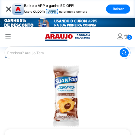
×
Baixe o APP e ganhe 5% OFF!
Baixar
cupom
Use o
APP5
na primeira compra
0
Araujo
Nutrição Saudável
Alimentos Diet
Bolo Diet