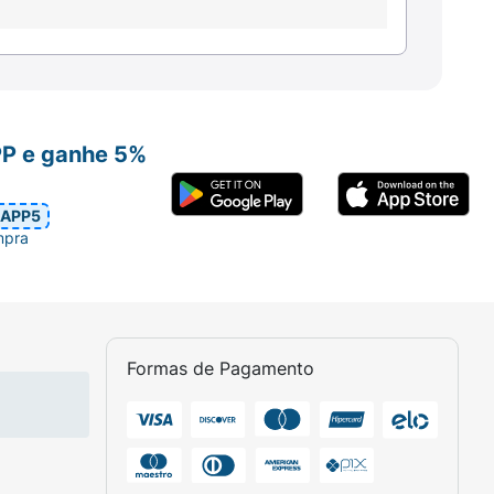
ra o seu café expresso após o almoço,
novar as energias com foco na dieta.
PP e ganhe 5%
APP5
mpra
Formas de Pagamento