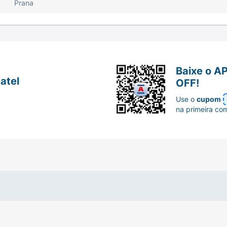
Prana
ra o consumo imediato! Ele é o acompanhamento ideal pa
emana ou aquele prêmio merecido no meio da tarde para re
Baixe o A
atel
OFF!
Use o
cupom
na primeira co
echeado.
istache.
m açúcares próprios dos ingredientes).