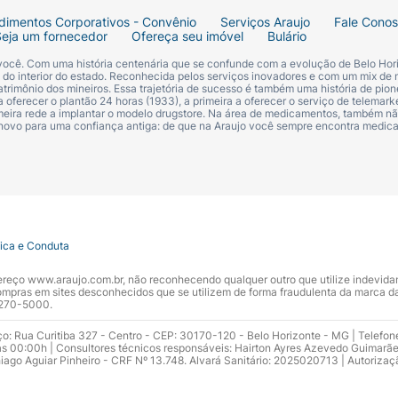
.
dimentos Corporativos - Convênio
Serviços Araujo
Fale Cono
Seja um fornecedor
Ofereça seu imóvel
Bulário
 você. Com uma história centenária que se confunde com a evolução de Belo Hori
s do interior do estado. Reconhecida pelos serviços inovadores e com um mix de 
trimônio dos mineiros. Essa trajetória de sucesso é também uma história de pion
 oferecer o plantão 24 horas (1933), a primeira a oferecer o serviço de telemarke
primeira rede a implantar o modelo drugstore. Na área de medicamentos, também nã
 novo para uma confiança antiga: de que na Araujo você sempre encontra medi
tica e Conduta
ndereço www.araujo.com.br, não reconhecendo qualquer outro que utilize indevid
pras em sites desconhecidos que se utilizem de forma fraudulenta da marca d
 3270-5000.
ço: Rua Curitiba 327 - Centro - CEP: 30170-120 - Belo Horizonte - MG | Telefon
s 00:00h | Consultores técnicos responsáveis: Hairton Ayres Azevedo Guimarã
hiago Aguiar Pinheiro - CRF Nº 13.748. Alvará Sanitário: 2025020713 | Autorizaç