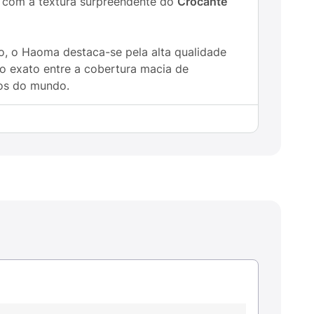
com a textura surpreendente do
Crocante
o, o Haoma destaca-se pela alta qualidade
io exato entre a cobertura macia de
dos do mundo.
natureza em seus ingredientes.
riência sensorial.
cremosidade do chocolate nobre.
abalho para o lanche da tarde.
 bem-estar.