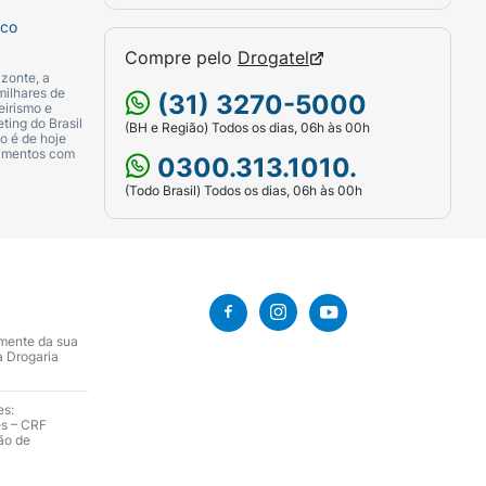
sco
Compre pelo
Drogatel
zonte, a
milhares de
(31) 3270-5000
eirismo e
ting do Brasil
(BH e Região) Todos os dias, 06h às 00h
o é de hoje
camentos com
0300.313.1010.
(Todo Brasil) Todos os dias, 06h às 00h
amente da sua
a Drogaria
es:
es – CRF
ão de