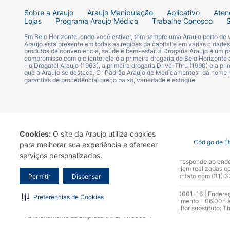
Código de Barras (EAN):
7898766810628
Sobre a Araujo
Araujo Manipulação
Aplicativo
Aten
Lojas
Programa Araujo Médico
Trabalhe Conosco
Em Belo Horizonte, onde você estiver, tem sempre uma Araujo perto de
Araujo está presente em todas as regiões da capital e em várias cidade
produtos de conveniência, saúde e bem-estar, a Drogaria Araujo é um pa
compromisso com o cliente: ela é a primeira drogaria de Belo Horizonte a
– o Drogatel Araujo (1963), a primeira drogaria Drive-Thru (1990) e a 
que a Araujo se destaca. O “Padrão Araujo de Medicamentos” dá nome
garantias de procedência, preço baixo, variedade e estoque.
Cookies:
O site da Araujo utiliza cookies
Termo de Uso
Portal da Privacidade
Covid-19
Código de É
para melhorar sua experiência e oferecer
serviços personalizados.
A Drogaria Araujo S/A informa que o seu site oficial corresponde ao e
marca. Para sua segurança recomendamos que não sejam realizadas com
Araujo S.A. Em caso de dúvidas, gentileza entrar em contato com (31)
Permitir
Dispensar
Razão Social: Drogaria Araujo S.A | CNPJ: 17.256.512.0001-16 | Endere
Preferências de Cookies
0300.313.1010 e (31) 3270-5000 Horário de funcionamento - 06:00h à
10.965 | Yasmin Silva Alvarenga – CRF 52.584 - Consultor substituto: T
Funcionamento da Empresa (AFE): 7.16355-1