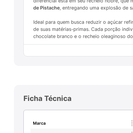
diferencial está em seu recheio nobre, que
de Pistache
, entregando uma explosão de s
Ideal para quem busca reduzir o açúcar ref
de suas matérias-primas. Cada porção indiv
chocolate branco e o recheio oleaginoso do
Principais Benefícios:
Zero Adição de Açúcares:
Adoçado de form
Dupla Textura de Pistache:
Recheio cremo
Ingredientes Selecionados:
Elaborado com
Ficha Técnica
Praticidade de 16g:
Porção individual perf
Padrão Premium Haoma:
Referência nacion
Marca