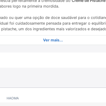
 mescla perfeitamente a cremosidade do
Creme de Pistache
abores logo na primeira mordida.
inado ou quer uma opção de doce saudável para o cotidian
idual foi cuidadosamente pensada para entregar o equilíbr
 pistache, um dos ingredientes mais valorizados e deseja
Ver mais...
a natural, contendo apenas os açúcares já presentes por 
so combinado com pedacinhos crocantes que elevam a expe
 foco em saudabilidade, mantendo o sabor autêntico e a 
eita para levar na bolsa, mochila ou deixar na gaveta do tr
al em chocolates funcionais que unem sabor irresistível e
HAOMA