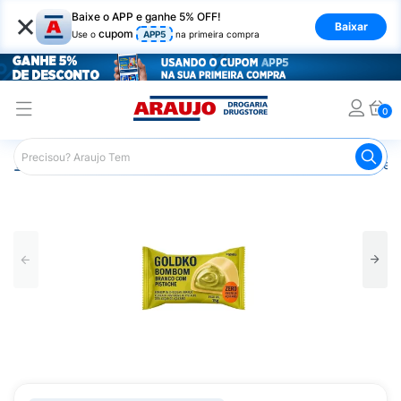
×
Baixe o APP e ganhe 5% OFF!
Baixar
cupom
Use o
APP5
na primeira compra
0
Araujo
Nutrição Saudável
Alimentos Diet
Chocolate D