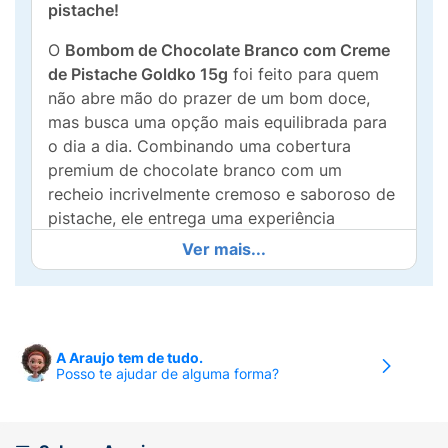
pistache!
O
Bombom de Chocolate Branco com Creme
de Pistache Goldko 15g
foi feito para quem
não abre mão do prazer de um bom doce,
mas busca uma opção mais equilibrada para
o dia a dia. Combinando uma cobertura
premium de chocolate branco com um
recheio incrivelmente cremoso e saboroso de
pistache, ele entrega uma experiência
gourmet a cada mordida.
Ver mais...
O grande diferencial? É um doce
zero adição
de açúcares
, ideal para saciar a vontade de
chocolate de forma consciente, seja no
trabalho, após as refeições ou como um
A Araujo tem de tudo.
Posso te ajudar de alguma forma?
agrado na sua rotina de bem-estar. Embalado
individualmente na medida exata da sua fome
(15g), ele é prático para carregar na bolsa ou