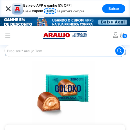
×
Baixe o APP e ganhe 5% OFF!
Baixar
cupom
Use o
APP5
na primeira compra
0
Araujo
Nutrição Saudável
Alimentos Diet
Chocolate D