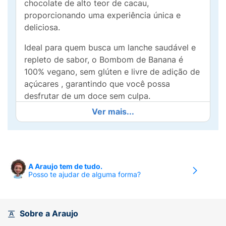
chocolate de alto teor de cacau,
proporcionando uma experiência única e
deliciosa.
Ideal para quem busca um lanche saudável e
repleto de sabor, o Bombom de Banana é
100% vegano, sem glúten e livre de adição de
açúcares , garantindo que você possa
desfrutar de um doce sem culpa.
Ver mais...
Perfeito para levar na bolsa, no carro ou em
casa, é o lanche ideal para saciar aquela
vontade de doce de forma saudável.
Surpreenda-se com a harmonia do chocolate
e da banana e adicione um toque especial ao
A Araujo tem de tudo.
Posso te ajudar de alguma forma?
seu dia com Oner!
Sobre a Araujo