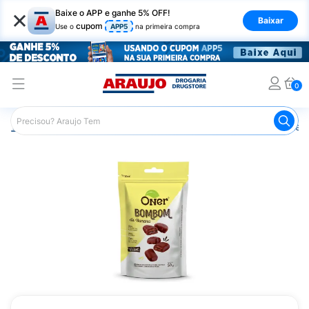
×
Baixe o APP e ganhe 5% OFF!
Baixar
cupom
Use o
APP5
na primeira compra
0
Araujo
Nutrição Saudável
Alimentos Diet
Chocolate D