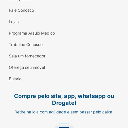
perfumeDesenvolvido com
dermatologistas
Modo de usar:
Molhe a pele
Fale Conosco
com água, Massageie a espuma de limpeza
Lojas
na pele em um movimento suave e circular.
Enxague.
Programa Araujo Médico
Trabalhe Conosco
Seja um fornecedor
Ofereça seu imóvel
Bulário
Compre pelo site, app, whatsapp ou
Drogatel
Retire na loja com agilidade e sem passar pelo caixa.