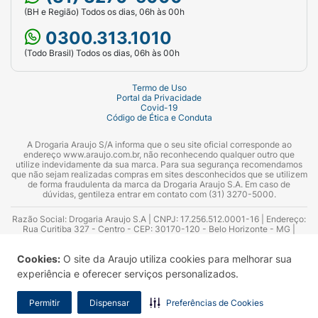
(BH e Região) Todos os dias, 06h às 00h
0300.313.1010
(Todo Brasil) Todos os dias, 06h às 00h
Termo de Uso
Portal da Privacidade
Covid-19
Código de Ética e Conduta
A Drogaria Araujo S/A informa que o seu site oficial corresponde ao
endereço www.araujo.com.br, não reconhecendo qualquer outro que
utilize indevidamente da sua marca. Para sua segurança recomendamos
que não sejam realizadas compras em sites desconhecidos que se utilizem
de forma fraudulenta da marca da Drogaria Araujo S.A. Em caso de
dúvidas, gentileza entrar em contato com (31) 3270-5000.
Razão Social: Drogaria Araujo S.A | CNPJ: 17.256.512.0001-16 | Endereço:
Rua Curitiba 327 - Centro - CEP: 30170-120 - Belo Horizonte - MG |
Telefones: 0300.313.1010 e (31) 3270-5000 Horário de funcionamento -
06:00h às 00:00h | Consultores técnicos responsáveis: Hairton Ayres
Cookies:
O site da Araujo utiliza cookies para melhorar sua
Azevedo Guimarães – CRF 10.965 | Yasmin Silva Alvarenga – CRF 52.584 -
Consultor substituto: Thiago Aguiar Pinheiro - CRF Nº 13.748. Alvará
experiência e oferecer serviços personalizados.
Sanitário: 2025020713 | Autorização de Funcionamento da Empresa (AFE):
7.16355-1
Permitir
Dispensar
Preferências de Cookies