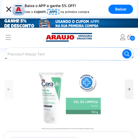
×
Baixe o APP e ganhe 5% OFF!
Baixar
cupom
Use o
APP5
na primeira compra
0
Araujo
Dermocosméticos
Dermocosméticos para o Rost