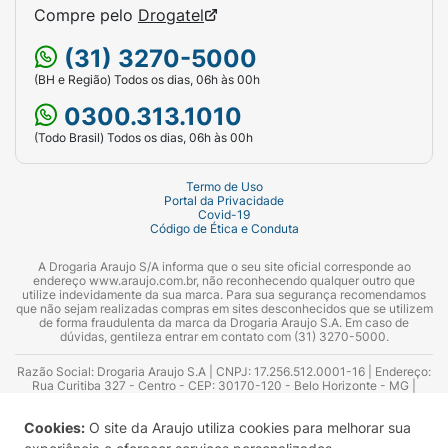
Compre pelo
Drogatel
(31) 3270-5000
(BH e Região) Todos os dias, 06h às 00h
0300.313.1010
(Todo Brasil) Todos os dias, 06h às 00h
Termo de Uso
Portal da Privacidade
Covid-19
Código de Ética e Conduta
A Drogaria Araujo S/A informa que o seu site oficial corresponde ao
endereço www.araujo.com.br, não reconhecendo qualquer outro que
utilize indevidamente da sua marca. Para sua segurança recomendamos
que não sejam realizadas compras em sites desconhecidos que se utilizem
de forma fraudulenta da marca da Drogaria Araujo S.A. Em caso de
dúvidas, gentileza entrar em contato com (31) 3270-5000.
Razão Social: Drogaria Araujo S.A | CNPJ: 17.256.512.0001-16 | Endereço:
Rua Curitiba 327 - Centro - CEP: 30170-120 - Belo Horizonte - MG |
Telefones: 0300.313.1010 e (31) 3270-5000 Horário de funcionamento -
06:00h às 00:00h | Consultores técnicos responsáveis: Hairton Ayres
Cookies:
O site da Araujo utiliza cookies para melhorar sua
Azevedo Guimarães – CRF 10.965 | Yasmin Silva Alvarenga – CRF 52.584 -
Consultor substituto: Thiago Aguiar Pinheiro - CRF Nº 13.748. Alvará