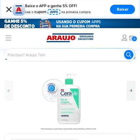
×
Baixe o APP e ganhe 5% OFF!
Baixar
cupom
Use o
APP5
na primeira compra
0
Araujo
Dermocosméticos
Dermocosméticos para o Rost