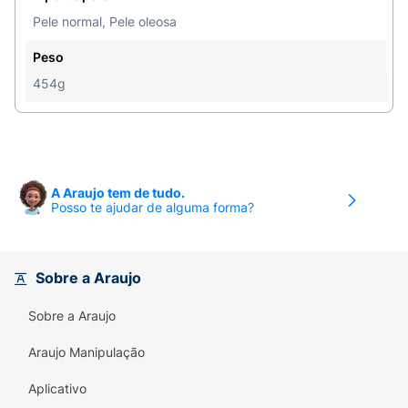
e sem perfumeDesenvolvido com
Pele normal, Pele oleosa
dermatologistas
Modo de usar:
Molhe a pele com
Peso
água, Massageie a espuma de limpeza na pele em
454g
um movimento suave e circular. Enxague.
A Araujo tem de tudo.
Posso te ajudar de alguma forma?
Sobre a Araujo
Sobre a Araujo
Araujo Manipulação
Aplicativo