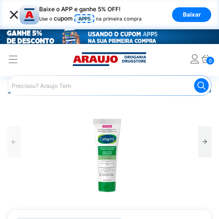
×
Baixe o APP e ganhe 5% OFF!
Baixar
cupom
Use o
APP5
na primeira compra
0
Araujo
Dermocosméticos
Dermocosméticos para o Corp