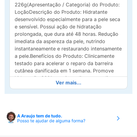
226g(Apresentação / Categoria) do Produto:
LoçãoDescrição do Produto: Hidratante
desenvolvido especialmente para a pele seca
e sensível. Possui ação de hidratação
prolongada, que dura até 48 horas. Redução
imediata da aspereza da pele, nutrindo
instantaneamente e restaurando intensamente
a pele.Benefícios do Produto: Clinicamente
testado para acelerar o reparo da barreira
cutânea danificada em 1 semana. Promove
hidratação 360º com ingredientes emolientes,
Ver mais...
oclusivos e umectantes.Uso específico do
Produto: Pele seca e sensível.Local de
Utilização do Produto: Corpo.Modo de Usar:
Usar diariamente para máxima
hidratação.Advertências: Este produto foi
A Araujo tem de tudo.
Posso te ajudar de alguma forma?
formulado de maneira a minimizar possível
surgimento de alergia. Mantenha o produto
longe do alcance das crianças. Não utilize