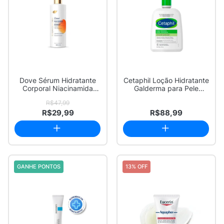
Dove Sérum Hidratante
Cetaphil Loção Hidratante
Corporal Niacinamida
Galderma para Pele
Uniformizador ...
Normal a Sec...
R$47,99
R$29,99
R$88,99
GANHE PONTOS
13% OFF