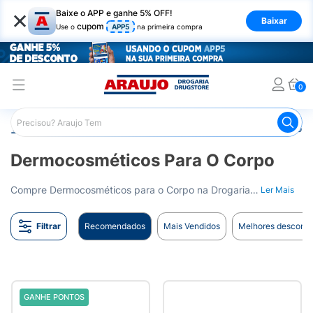
×
Baixe o APP e ganhe 5% OFF!
Baixar
cupom
Use o
APP5
na primeira compra
0
Araujo
Dermocosméticos
Dermocosméticos para o Corp
Dermocosméticos Para O Corpo
Compre Dermocosméticos para o Corpo na Drogaria Araujo. Nutrição e cuidado para toda a pele do corpo. Entrega para todo o Brasil.
Ler Mais
Filtrar
Recomendados
Mais Vendidos
Melhores desconto
GANHE PONTOS