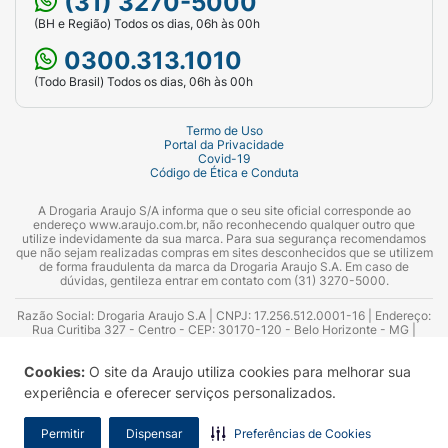
(31) 3270-5000
(BH e Região) Todos os dias, 06h às 00h
0300.313.1010
(Todo Brasil) Todos os dias, 06h às 00h
Termo de Uso
Portal da Privacidade
Covid-19
Código de Ética e Conduta
A Drogaria Araujo S/A informa que o seu site oficial corresponde ao
endereço www.araujo.com.br, não reconhecendo qualquer outro que
utilize indevidamente da sua marca. Para sua segurança recomendamos
que não sejam realizadas compras em sites desconhecidos que se utilizem
de forma fraudulenta da marca da Drogaria Araujo S.A. Em caso de
dúvidas, gentileza entrar em contato com (31) 3270-5000.
Razão Social: Drogaria Araujo S.A | CNPJ: 17.256.512.0001-16 | Endereço:
Rua Curitiba 327 - Centro - CEP: 30170-120 - Belo Horizonte - MG |
Telefones: 0300.313.1010 e (31) 3270-5000 Horário de funcionamento -
06:00h às 00:00h | Consultores técnicos responsáveis: Hairton Ayres
Cookies:
O site da Araujo utiliza cookies para melhorar sua
Azevedo Guimarães – CRF 10.965 | Yasmin Silva Alvarenga – CRF 52.584 -
Consultor substituto: Thiago Aguiar Pinheiro - CRF Nº 13.748. Alvará
experiência e oferecer serviços personalizados.
Sanitário: 2025020713 | Autorização de Funcionamento da Empresa (AFE):
7.16355-1
Permitir
Dispensar
Preferências de Cookies