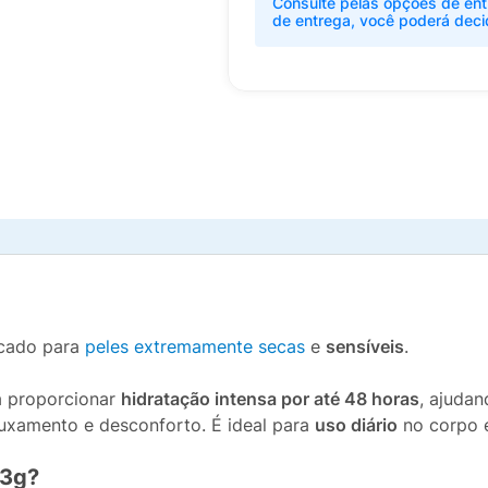
Consulte pelas opções de ent
de entrega, você poderá deci
cado para
peles extremamente secas
e
sensíveis
.
a proporcionar
hidratação intensa por até 48 horas
, ajuda
uxamento e desconforto. É ideal para
uso diário
no corpo e
53g?