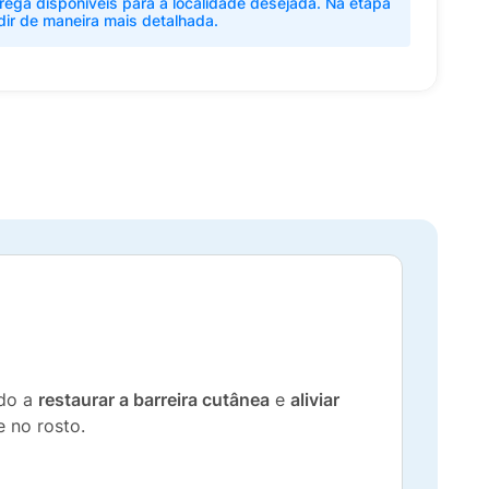
rega disponíveis para a localidade desejada. Na etapa
dir de maneira mais detalhada.
ndo a
restaurar a barreira cutânea
e
aliviar
 no rosto.