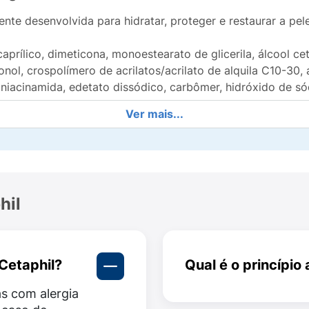
te desenvolvida para hidratar, proteger e restaurar a pele
caprílico, dimeticona, monoestearato de glicerila, álcool ce
nol, crospolímero de acrilatos/acrilato de alquila C10-30, á
niacinamida, edetato dissódico, carbômer, hidróxido de sódi
Ver mais...
453g?
ra a pele, como:
48 horas;
hil
omo aspereza, repuxamento, ressecamento, desconforto e ba
Cetaphil?
Qual é o princípio
 em
apenas 3 dias
, com restauração completa em 1 semana
s com alergia
O Cetaphil possui u
ntenol (pró-vitamina B5) e glicerina;