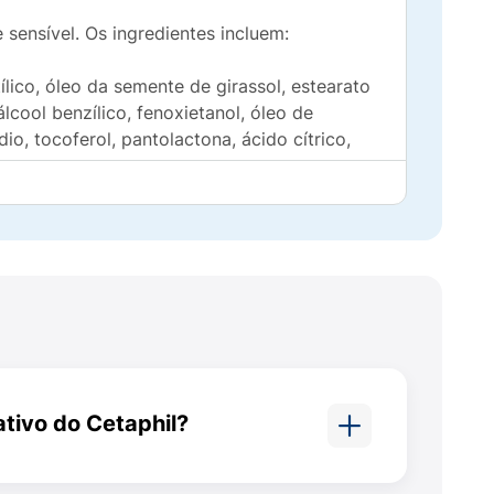
 sensível. Os ingredientes incluem:
tílico, óleo da semente de girassol, estearato
lcool benzílico, fenoxietanol, óleo de
o, tocoferol, pantolactona, ácido cítrico,
rreira cutânea fragilizada;
 ativo do Cetaphil?
;
ma combinação de ingredientes