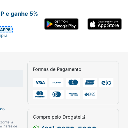
PP e ganhe 5%
APP5
mpra
Formas de Pagamento
sco
Compre pelo
Drogatel
zonte, a
milhares de