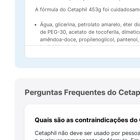
A fórmula do Cetaphil 453g foi cuidadosamen
Água, glicerina, petrolato amarelo, éter di
de PEG-30, acetato de tocoferila, dimetico
amêndoa-doce, propilenoglicol, pantenol, 
butil-hidroxitolueno.
Quais os benefícios de Cetaphil 
Cetaphil 453g possui diversos benefícios pa
Hidratação profunda e duradoura
por até 
Perguntas Frequentes do Cetap
Redução dos 5 sinais da pele sensível
, c
Quais são as contraindicações do 
Melhora significativa da barreira cutânea
Cetaphil não deve ser usado por pessoa
Fórmula com niacinamida (vitamina B3), pa