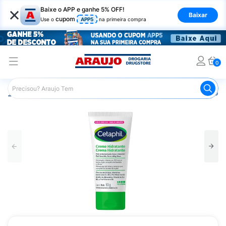
×
Baixe o APP e ganhe 5% OFF!
Baixar
cupom
Use o
APP5
na primeira compra
0
Araujo
Dermocosméticos
Dermocosméticos para o Corp