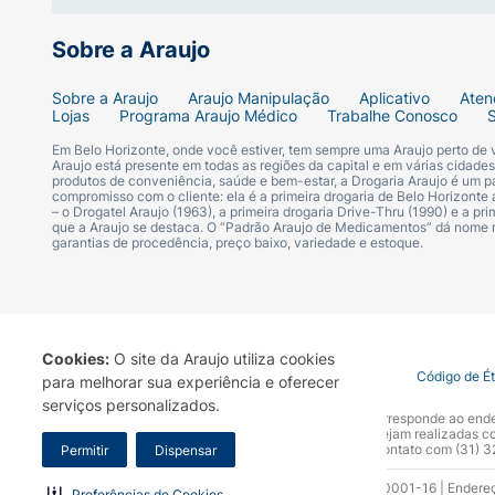
Sobre a Araujo
Sobre a Araujo
Araujo Manipulação
Aplicativo
Aten
Lojas
Programa Araujo Médico
Trabalhe Conosco
Em Belo Horizonte, onde você estiver, tem sempre uma Araujo perto de
Araujo está presente em todas as regiões da capital e em várias cidade
produtos de conveniência, saúde e bem-estar, a Drogaria Araujo é um pa
compromisso com o cliente: ela é a primeira drogaria de Belo Horizonte a
– o Drogatel Araujo (1963), a primeira drogaria Drive-Thru (1990) e a 
que a Araujo se destaca. O “Padrão Araujo de Medicamentos” dá nome
garantias de procedência, preço baixo, variedade e estoque.
Cookies:
O site da Araujo utiliza cookies
Termo de Uso
Portal da Privacidade
Covid-19
Código de É
para melhorar sua experiência e oferecer
serviços personalizados.
A Drogaria Araujo S/A informa que o seu site oficial corresponde ao e
marca. Para sua segurança recomendamos que não sejam realizadas com
Araujo S.A. Em caso de dúvidas, gentileza entrar em contato com (31)
Permitir
Dispensar
Razão Social: Drogaria Araujo S.A | CNPJ: 17.256.512.0001-16 | Endere
Preferências de Cookies