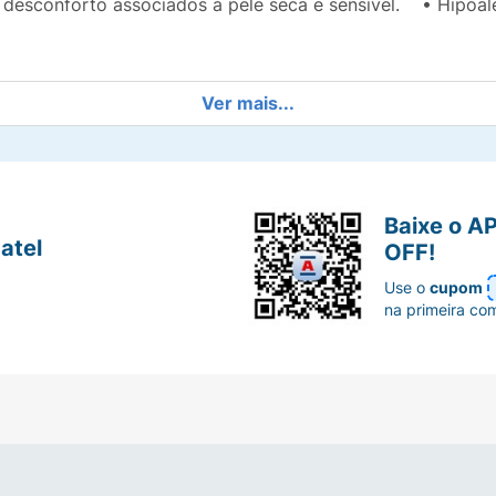
e desconforto associados à pele seca e sensível. • Hipoal
Ver mais...
Baixe o A
atel
OFF!
Use o
cupom
na primeira co