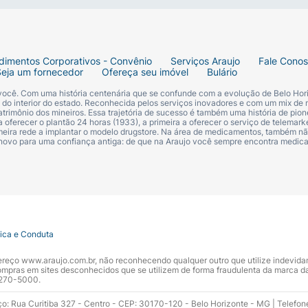
dimentos Corporativos - Convênio
Serviços Araujo
Fale Cono
Seja um fornecedor
Ofereça seu imóvel
Bulário
 você. Com uma história centenária que se confunde com a evolução de Belo Hori
s do interior do estado. Reconhecida pelos serviços inovadores e com um mix de 
trimônio dos mineiros. Essa trajetória de sucesso é também uma história de pion
 oferecer o plantão 24 horas (1933), a primeira a oferecer o serviço de telemarke
primeira rede a implantar o modelo drugstore. Na área de medicamentos, também nã
 novo para uma confiança antiga: de que na Araujo você sempre encontra medi
tica e Conduta
ndereço www.araujo.com.br, não reconhecendo qualquer outro que utilize indevid
pras em sites desconhecidos que se utilizem de forma fraudulenta da marca d
 3270-5000.
ço: Rua Curitiba 327 - Centro - CEP: 30170-120 - Belo Horizonte - MG | Telefon