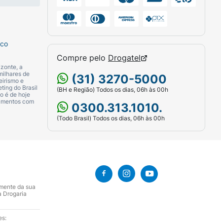
sco
Compre pelo
Drogatel
zonte, a
milhares de
(31) 3270-5000
eirismo e
ting do Brasil
(BH e Região) Todos os dias, 06h às 00h
o é de hoje
camentos com
0300.313.1010.
(Todo Brasil) Todos os dias, 06h às 00h
amente da sua
a Drogaria
es: