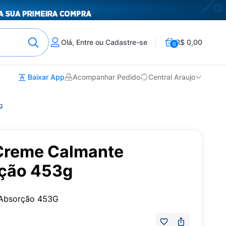
Olá, Entre ou Cadastre-se
R$ 0,00
0
Baixar App
Acompanhar Pedido
Central Araujo
g
 Creme Calmante
rção 453g
 Absorção 453G