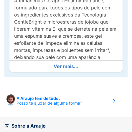
Antimanchas Cetaphil Healthy Radiance,
formulado para todos os tipos de pele com
os ingredientes exclusivos da Tecnologia
GentleBright e microesferas de jojoba que
liberam vitamina E, que se derrete na pele em
uma espuma suave e cremosa, este gel
esfoliante de limpeza elimina as células
mortas, impurezas e poluentes sem irritar*,
deixando sua pele com uma aparência
luminosa e revitalizada**. Um gel de limpeza
Ver mais...
refrescante que esfolia suavemente e refina a
textura da pele, garantindo que a pele fique
perfeitamente limpa e purificada**.
Ingredientes:
A Araujo tem de tudo.
Posso te ajudar de alguma forma?
ÁGUA, DECIL GLICOSÍDEO, GLICEROL,
COCOANFOACETATO DE SÓDIO, COCO-
BETAÍNA, CLORETODE SÓDIO,
Sobre a Araujo
CROSPOLÍMERO DE ACRILATOS/ACRILATO