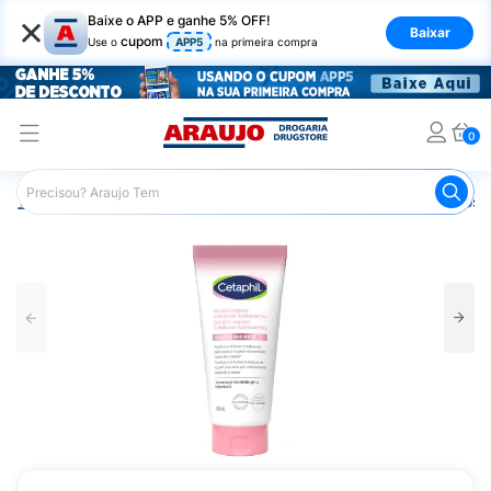
×
Baixe o APP e ganhe 5% OFF!
Baixar
cupom
Use o
APP5
na primeira compra
0
Araujo
Dermocosméticos
Dermocosméticos para o Rost