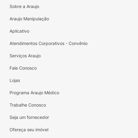
DE ALQUILA C10-30, FENOXIETANOL,
Sobre a Araujo
ÉSTERES DE JOJOBA, BENZOATO DE SÓDIO,
Araujo Manipulação
NICOTINAMIDA, ACETATO DE TOCOFERILA,
XILITILGLICOSÍDEO, ANIDROXILITOL, XILITOL,
Aplicativo
CORANTEVERMELHO 77491, EXTRATO DE
NARCISO DO MAR. FIL 1812.
Atendimentos Corporativos - Convênio
Serviços Araujo
Fale Conosco
Lojas
Programa Araujo Médico
Trabalhe Conosco
Seja um fornecedor
Ofereça seu imóvel