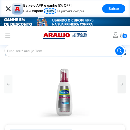
×
Baixe o APP e ganhe 5% OFF!
Baixar
cupom
Use o
APP5
na primeira compra
0
Araujo
Dermocosméticos
Dermocosméticos para o Rost