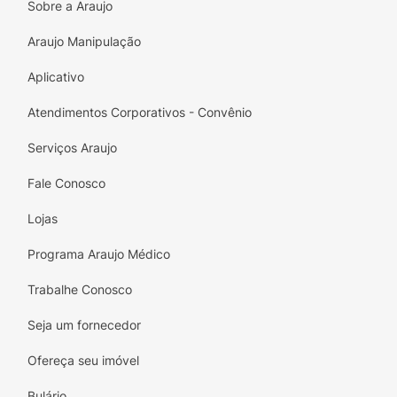
Sobre a Araujo
de ingestão acidental, procure atendimento
médico. Em caso de contato com os olhos,
Araujo Manipulação
enxágue imediatamente. Conservar em
Aplicativo
temperatura ambiente e ao abrigo do sol. U
so externo.
Atendimentos Corporativos - Convênio
Principais Características:
Limpeza eficaz da
Serviços Araujo
pele sem agredir a barreira cutânea.Sem
ressecar, remove sujeiras, impurezas e
Fale Conosco
maquiagem.Indicado e clinicamente testado
Lojas
para pacientes com pele sensível e propensa
à vermelhidão.Deixa a pele macia e
Programa Araujo Médico
equilibrada.
Trabalhe Conosco
Marca: Cetaphil.Linha: Pro Ar.Peso Líquido
(Volume): 236ml.(Apresentação / Categoria)
Seja um fornecedor
do SKU: Espuma.
Ofereça seu imóvel
Bulário