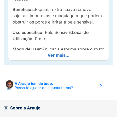
Benefícios:
Espuma extra suave remove
sujeiras, impurezas e maquiagem que podem
obstruir os poros e irritar a pele sensível.
Uso específico:
Pele Sensível.
Local de
Utilização:
Rosto.
Modo de Usar:
Aplicar a espuma sobre o rosto
Ver mais...
úmido e massagear delicadamente. Enxaguar
abundantemente com água. Para uma
experiência de skin care completa,
experimente o Cetaphil® PRO AR Calm
Control Creme Hidratante Facial e Cetaphil®
A Araujo tem de tudo.
PRO AR Calm Control Creme Hidratante
Posso te ajudar de alguma forma?
Facial FPS 30 com cor
Precauções e avisos de segurança:
Mantenha
Sobre a Araujo
o produto longe do alcance das crianças. Se
ocorrer irritação, interrompa o uso. Em caso