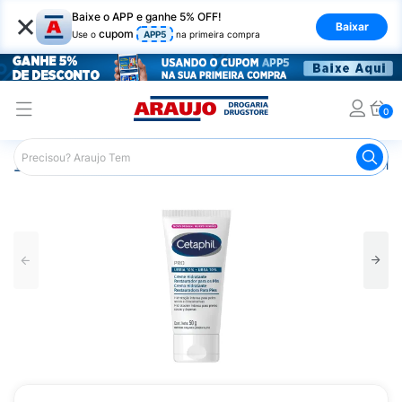
×
Baixe o APP e ganhe 5% OFF!
Baixar
cupom
Use o
APP5
na primeira compra
0
Araujo
Dermocosméticos
Dermocosméticos para as Mão