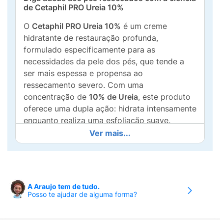
de Cetaphil PRO Ureia 10%
O
Cetaphil PRO Ureia 10%
é um creme
hidratante de restauração profunda,
formulado especificamente para as
necessidades da pele dos pés, que tende a
ser mais espessa e propensa ao
ressecamento severo. Com uma
concentração de
10% de Ureia
, este produto
oferece uma dupla ação: hidrata intensamente
enquanto realiza uma esfoliação suave,
removendo células mortas e suavizando
Ver mais...
áreas ásperas e descamativas.
Sua fórmula de rápida absorção penetra nas
camadas mais profundas da pele, ajudando a
restaurar a barreira cutânea natural e
A Araujo tem de tudo.
Posso te ajudar de alguma forma?
prevenindo a perda de umidade. É a escolha
ideal para quem sofre com calcanhares