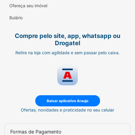
Ofereça seu imóvel
Toque Não Oleoso:
Hidrata profundamente
Bulário
sem deixar os pés escorregadios.
Modo de Uso:
Aplique generosamente sobre
Compre pelo site, app, whatsapp ou
os pés limpos e secos, massageando
Drogatel
suavemente, especialmente nas áreas mais
ressecadas e nos calcanhares. Use
Retire na loja com agilidade e sem passar pelo caixa.
diariamente para manter a pele macia e
protegida.
Baixar aplicativo Araujo
Ofertas, novidades e praticidade no seu celular
Formas de Pagamento