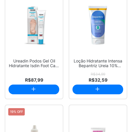
Ureadin Podos Gel Oil
Loção Hidratante Intensa
Hidratante Isdin Foot Care
Bepantriz Ureia 10%
Repara e...
150ml
R$34,99
R$87,99
R$32,59
19% OFF