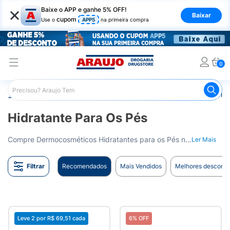
×
Baixe o APP e ganhe 5% OFF!
Baixar
cupom
Use o
APP5
na primeira compra
0
Araujo
Dermocosméticos
Dermocosméticos para as Mão
Hidratante Para Os Pés
Compre Dermocosméticos Hidratantes para os Pés na Drogaria Araujo. Cuidado especial para manter seus pés hidratados. Entrega para todo o Brasil.
Ler Mais
Filtrar
Recomendados
Mais Vendidos
Melhores desconto
Leve 2 por
R$ 69,51
cada
6% OFF