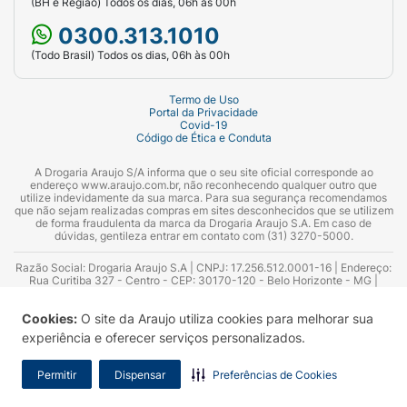
(BH e Região) Todos os dias, 06h às 00h
0300.313.1010
(Todo Brasil) Todos os dias, 06h às 00h
Termo de Uso
Portal da Privacidade
Covid-19
Código de Ética e Conduta
A Drogaria Araujo S/A informa que o seu site oficial corresponde ao
endereço www.araujo.com.br, não reconhecendo qualquer outro que
utilize indevidamente da sua marca. Para sua segurança recomendamos
que não sejam realizadas compras em sites desconhecidos que se utilizem
de forma fraudulenta da marca da Drogaria Araujo S.A. Em caso de
dúvidas, gentileza entrar em contato com (31) 3270-5000.
Razão Social: Drogaria Araujo S.A | CNPJ: 17.256.512.0001-16 | Endereço:
Rua Curitiba 327 - Centro - CEP: 30170-120 - Belo Horizonte - MG |
Telefones: 0300.313.1010 e (31) 3270-5000 Horário de funcionamento -
06:00h às 00:00h | Consultores técnicos responsáveis: Hairton Ayres
Cookies:
O site da Araujo utiliza cookies para melhorar sua
Azevedo Guimarães – CRF 10.965 | Yasmin Silva Alvarenga – CRF 52.584 -
Consultor substituto: Thiago Aguiar Pinheiro - CRF Nº 13.748. Alvará
experiência e oferecer serviços personalizados.
Sanitário: 2025020713 | Autorização de Funcionamento da Empresa (AFE):
7.16355-1
Permitir
Dispensar
Preferências de Cookies