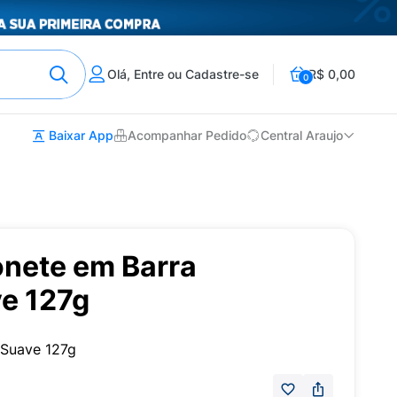
Olá, Entre ou Cadastre-se
R$ 0,00
0
Baixar App
Acompanhar Pedido
Central Araujo
onete em Barra
e 127g
 Suave 127g