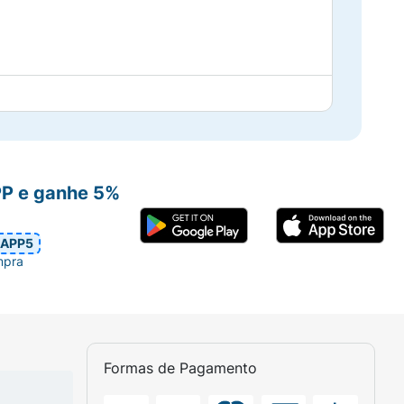
ue.
ação interrompa o uso. Em caso de ingestão
xterno.
PP e ganhe 5%
APP5
mpra
Formas de Pagamento