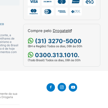
sco
Compre pelo
Drogatel
zonte, a
milhares de
(31) 3270-5000
eirismo e
ting do Brasil
(BH e Região) Todos os dias, 06h às 00h
o é de hoje
camentos com
0300.313.1010.
(Todo Brasil) Todos os dias, 06h às 00h
amente da sua
a Drogaria