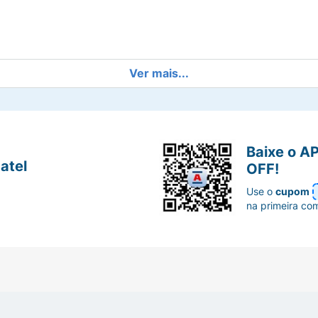
Ver mais...
gentilmente para remover as impurezas. Em seguida, enxág
 o produto fora do alcance das crianças. Se ocorrer irrit
servar em temperatura ambiente e ao abrigo do sol. Uso e
Baixe o A
atel
OFF!
Use o
cupom
na primeira co
;
;
 deixa a pele com sensação de maciez;