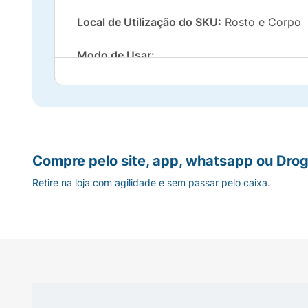
Local de Utilização do SKU:
Rosto e Corpo
Modo de Usar:
Aplique sobre a pele molhada e massageie 
Precauções e avisos de segurança: Mantenha
acidental, procure atendimento médico. Con
Compre pelo site, app, whatsapp ou Drog
Principais Características do SKU:
Retire na loja com agilidade e sem passar pelo caixa.
Fórmula com glicerina: ainda mais hidratante
Limpa sem ressecar até a pele mais sensível
Favorece o reparo da barreira cutânea;
95% dos usuários concordam que o produto