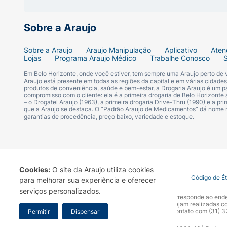
Marca:
Cetaphil
Sobre a Araujo
Linha:
Higienização
Sobre a Araujo
Araujo Manipulação
Aplicativo
Aten
Lojas
Programa Araujo Médico
Trabalhe Conosco
Peso Líquido (Volume):
127 g
Em Belo Horizonte, onde você estiver, tem sempre uma Araujo perto de
Araujo está presente em todas as regiões da capital e em várias cidade
produtos de conveniência, saúde e bem-estar, a Drogaria Araujo é um pa
(Apresentação / Categoria) do SKU:
Sabone
compromisso com o cliente: ela é a primeira drogaria de Belo Horizonte a
– o Drogatel Araujo (1963), a primeira drogaria Drive-Thru (1990) e a 
que a Araujo se destaca. O “Padrão Araujo de Medicamentos” dá nome
garantias de procedência, preço baixo, variedade e estoque.
Cookies:
O site da Araujo utiliza cookies
Termo de Uso
Portal da Privacidade
Covid-19
Código de É
para melhorar sua experiência e oferecer
serviços personalizados.
A Drogaria Araujo S/A informa que o seu site oficial corresponde ao e
marca. Para sua segurança recomendamos que não sejam realizadas com
Araujo S.A. Em caso de dúvidas, gentileza entrar em contato com (31)
Permitir
Dispensar