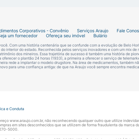
dimentos Corporativos - Convênio
Serviços Araujo
Fale Cono
Seja um fornecedor
Ofereça seu imóvel
Bulário
 você. Com uma história centenária que se confunde com a evolução de Belo Hori
s do interior do estado. Reconhecida pelos serviços inovadores e com um mix de 
trimônio dos mineiros. Essa trajetória de sucesso é também uma história de pion
te em barra
 oferecer o plantão 24 horas (1933), a primeira a oferecer o serviço de telemarke
primeira rede a implantar o modelo drugstore. Na área de medicamentos, também nã
 novo para uma confiança antiga: de que na Araujo você sempre encontra medi
tica e Conduta
ndereço www.araujo.com.br, não reconhecendo qualquer outro que utilize indevid
pras em sites desconhecidos que se utilizem de forma fraudulenta da marca d
 3270-5000.