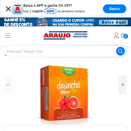
×
Baixe o APP e ganhe 5% OFF!
Baixar
cupom
Use o
APP5
na primeira compra
0
Araujo
Nutrição Saudável
Suplementos Esportivos
E