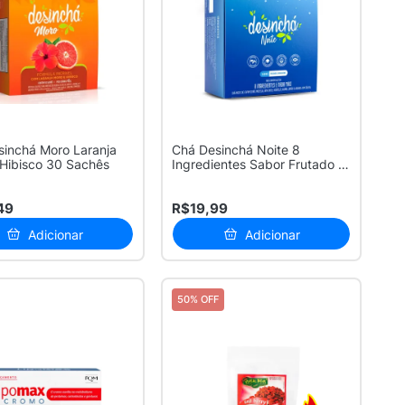
inchá Moro Laranja
Chá Desinchá Noite 8
Hibisco 30 Sachês
Ingredientes Sabor Frutado e
Envolve...
49
R$19,99
Adicionar
Adicionar
50% OFF