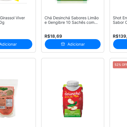
irassol Viver
Chá Desinchá Sabores Limão
Shot E
0g
e Gengibre 10 Sachês com
Sabor 
1,5g ...
200G
R$18,69
R$139
Adicionar
Adicionar
52% OF