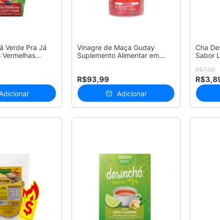
á Verde Pra Já
Vinagre de Maça Guday
Cha Des
s Vermelhas
Suplemento Alimentar em
Sabor L
Pastilhas d...
R$7,59
R$93,99
R$3,8
Adicionar
Adicionar