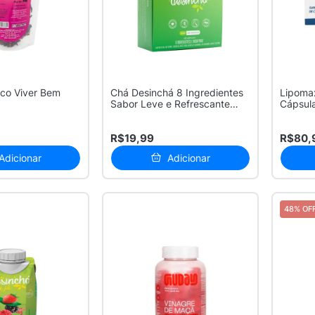
sco Viver Bem
Chá Desinchá 8 Ingredientes
Lipoma
Sabor Leve e Refrescante
Cápsul
com ...
R$19,99
R$80,
Adicionar
Adicionar
48% OF