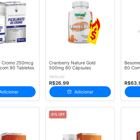
de Cromo 250mcg
Cranberry Nature Gold
Besome
 com 90 Tabletes
500mg 60 Cápsulas
60 Com
R$50,49
R$26,99
R$63,
Adicionar
Adicionar
41% OFF