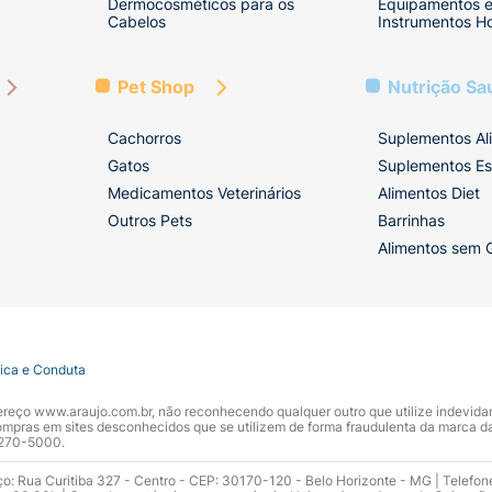
Dermocosméticos para os
Equipamentos 
Cabelos
Instrumentos Ho
Pet Shop
Nutrição Sa
Cachorros
Suplementos Al
Gatos
Suplementos Es
Medicamentos Veterinários
Alimentos Diet
Outros Pets
Barrinhas
Alimentos sem 
tica e Conduta
ndereço www.araujo.com.br, não reconhecendo qualquer outro que utilize indevid
pras em sites desconhecidos que se utilizem de forma fraudulenta da marca d
 3270-5000.
ço: Rua Curitiba 327 - Centro - CEP: 30170-120 - Belo Horizonte - MG | Telefon