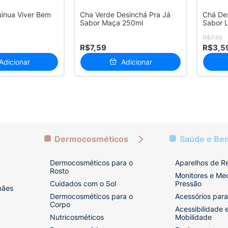
uinua Viver Bem
Cha Verde Desinchá Pra Já
Chá Des
Sabor Maça 250ml
Sabor 
R$7,59
R$7,59
R$3,5
Adicionar
Adicionar
Dermocosméticos
Saúde e Be
Dermocosméticos para o
Aparelhos de R
Rosto
Monitores e Me
Cuidados com o Sol
Pressão
mães
Dermocosméticos para o
Acessórios para
Corpo
Acessibilidade 
Nutricosméticos
Mobilidade