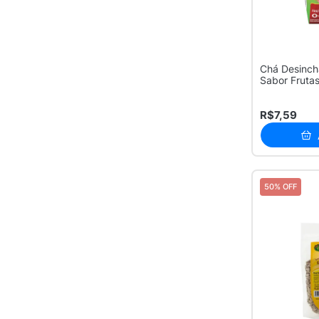
Chá Desinch
Sabor Fruta
250ml
R$7,59
50% OFF