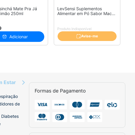
inchá Mate Pra Já
LevSensi Suplementos
Limão 250ml
Alimentar em Pó Sabor Macã
com Canel...
9
Produto Indisponível
Avise-me
Adicionar
m Estar
Formas de Pagamento
espiração
didores de
 Diabetes
e