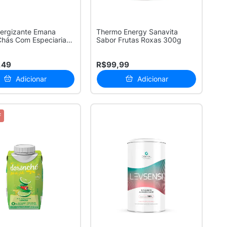
nergizante Emana
Thermo Energy Sanavita
Chás Com Especiarias
Sabor Frutas Roxas 300g
,49
R$99,99
Adicionar
Adicionar
F