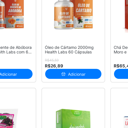
ente de Abóbora
Óleo de Cártamo 2000mg
Chá Des
lth Labs com 60
Health Labs 60 Cápsulas
Moro e 
R$45,59
R$26,89
R$65,
Adicionar
Adicionar