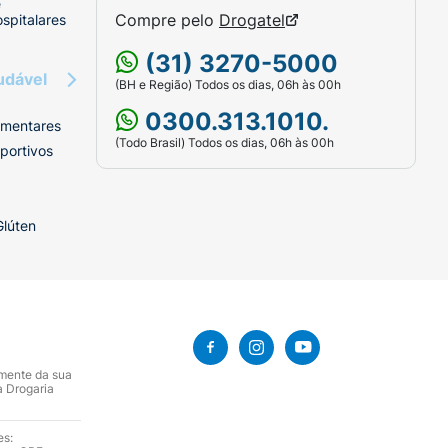
e
Compre pelo
Drogatel
spitalares
(31) 3270-5000
udável
(BH e Região) Todos os dias, 06h às 00h
0300.313.1010.
imentares
(Todo Brasil) Todos os dias, 06h às 00h
portivos
Glúten
amente da sua
a Drogaria
es: