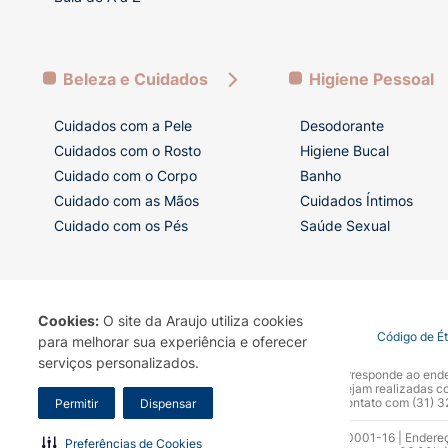
Beleza e Cuidados
Higiene Pessoal
Cuidados com a Pele
Desodorante
Cuidados com o Rosto
Higiene Bucal
Cuidado com o Corpo
Banho
Cuidado com as Mãos
Cuidados Íntimos
Cuidado com os Pés
Saúde Sexual
Cookies:
O site da Araujo utiliza cookies
Termo de Uso
Portal da Privacidade
Covid-19
Código de É
para melhorar sua experiência e oferecer
serviços personalizados.
A Drogaria Araujo S/A informa que o seu site oficial corresponde ao e
marca. Para sua segurança recomendamos que não sejam realizadas com
Araujo S.A. Em caso de dúvidas, gentileza entrar em contato com (31)
Permitir
Dispensar
Razão Social: Drogaria Araujo S.A | CNPJ: 17.256.512.0001-16 | Endere
Preferências de Cookies