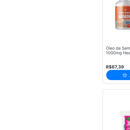
Phytoviver
1
Sanavita
1
Viver Bem Produtos
1
Óleo de Sem
1000mg Hea
Cáps...
R$67,39