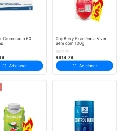
x Cromo com 60
Goji Berry Excelência Viver
as
Bem com 100g
R$29,79
99
R$14,79
Adicionar
Adicionar
F