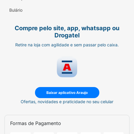
Bulário
Sabor:
Chocolate ao leite com pedaços de
caramelo e flor de sal
Compre pelo site, app, whatsapp ou
Peso Líquido:
20g
Drogatel
Diferenciais:
Zero açúcar e Não contém
Retire na loja com agilidade e sem passar pelo caixa.
glúten
Baixar aplicativo Araujo
Ofertas, novidades e praticidade no seu celular
Formas de Pagamento