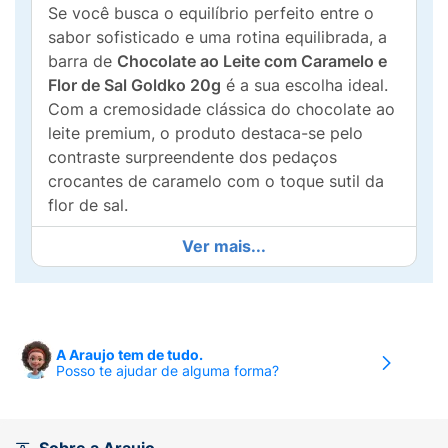
Se você busca o equilíbrio perfeito entre o
sabor sofisticado e uma rotina equilibrada, a
barra de
Chocolate ao Leite com Caramelo e
Flor de Sal Goldko 20g
é a sua escolha ideal.
Com a cremosidade clássica do chocolate ao
leite premium, o produto destaca-se pelo
contraste surpreendente dos pedaços
crocantes de caramelo com o toque sutil da
flor de sal.
Desenvolvido para quem não abre mão do
Ver mais...
prazer de um bom doce, mas mantém o
cuidado com a alimentação, este
bombom/barra possui
zero adição de
açúcares
e é
totalmente livre de glúten
. É a
A Araujo tem de tudo.
porção prática e ideal para levar na bolsa,
Posso te ajudar de alguma forma?
saborear no trabalho ou como sobremesa
após as refeições.