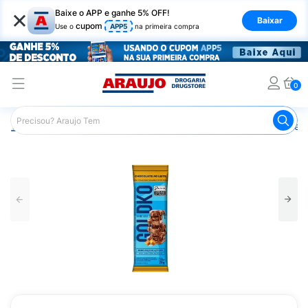
×
Baixe o APP e ganhe 5% OFF!
Baixar
cupom
Use o
APP5
na primeira compra
0
Araujo
Nutrição Saudável
Alimentos Diet
Chocolate D