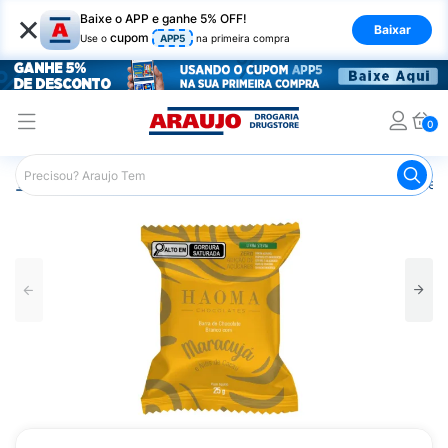
×
Baixe o APP e ganhe 5% OFF!
Baixar
cupom
Use o
APP5
na primeira compra
0
Araujo
Nutrição Saudável
Alimentos Diet
Chocolate D