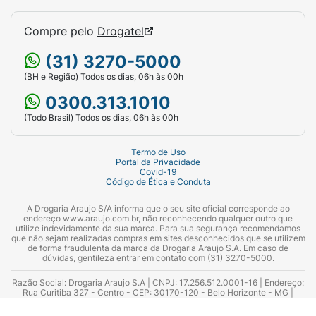
Compre pelo
Drogatel
(31) 3270-5000
(BH e Região) Todos os dias, 06h às 00h
0300.313.1010
(Todo Brasil) Todos os dias, 06h às 00h
Termo de Uso
Portal da Privacidade
Covid-19
Código de Ética e Conduta
A Drogaria Araujo S/A informa que o seu site oficial corresponde ao
endereço www.araujo.com.br, não reconhecendo qualquer outro que
utilize indevidamente da sua marca. Para sua segurança recomendamos
que não sejam realizadas compras em sites desconhecidos que se utilizem
de forma fraudulenta da marca da Drogaria Araujo S.A. Em caso de
dúvidas, gentileza entrar em contato com (31) 3270-5000.
Razão Social: Drogaria Araujo S.A | CNPJ: 17.256.512.0001-16 | Endereço:
Rua Curitiba 327 - Centro - CEP: 30170-120 - Belo Horizonte - MG |
Telefones: 0300.313.1010 e (31) 3270-5000 Horário de funcionamento -
06:00h às 00:00h | Consultores técnicos responsáveis: Hairton Ayres