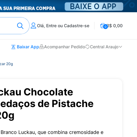
Olá, Entre ou Cadastre-se
R$ 0,00
0
Baixar App
Acompanhar Pedido
Central Araujo
car 20g
ckau Chocolate
edaços de Pistache
20g
e Branco Luckau, que combina cremosidade e