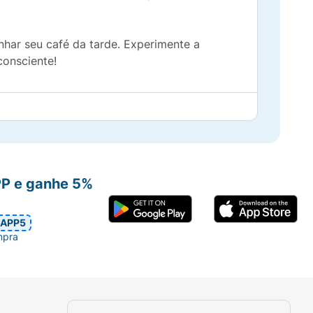
har seu café da tarde. Experimente a
consciente!
PP e ganhe 5%
APP5
mpra