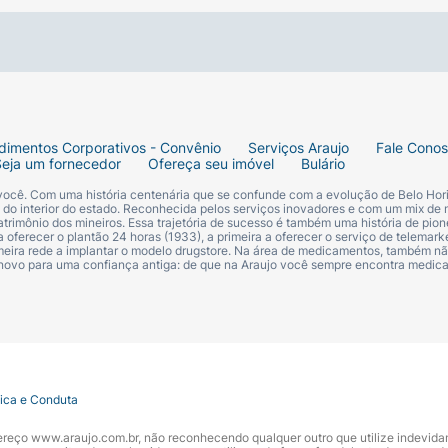
dimentos Corporativos - Convênio
Serviços Araujo
Fale Cono
Seja um fornecedor
Ofereça seu imóvel
Bulário
 você. Com uma história centenária que se confunde com a evolução de Belo Hori
s do interior do estado. Reconhecida pelos serviços inovadores e com um mix de 
trimônio dos mineiros. Essa trajetória de sucesso é também uma história de pion
 oferecer o plantão 24 horas (1933), a primeira a oferecer o serviço de telemarke
primeira rede a implantar o modelo drugstore. Na área de medicamentos, também nã
 novo para uma confiança antiga: de que na Araujo você sempre encontra medi
tica e Conduta
ndereço www.araujo.com.br, não reconhecendo qualquer outro que utilize indevid