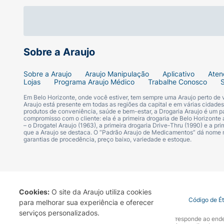
Sobre a Araujo
Sobre a Araujo
Araujo Manipulação
Aplicativo
Aten
Lojas
Programa Araujo Médico
Trabalhe Conosco
Em Belo Horizonte, onde você estiver, tem sempre uma Araujo perto de
Araujo está presente em todas as regiões da capital e em várias cidade
produtos de conveniência, saúde e bem-estar, a Drogaria Araujo é um pa
compromisso com o cliente: ela é a primeira drogaria de Belo Horizonte a
– o Drogatel Araujo (1963), a primeira drogaria Drive-Thru (1990) e a 
que a Araujo se destaca. O “Padrão Araujo de Medicamentos” dá nome
garantias de procedência, preço baixo, variedade e estoque.
Cookies:
O site da Araujo utiliza cookies
Termo de Uso
Portal da Privacidade
Covid-19
Código de É
para melhorar sua experiência e oferecer
serviços personalizados.
A Drogaria Araujo S/A informa que o seu site oficial corresponde ao e