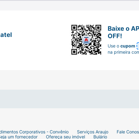
Baixe o A
atel
OFF!
Use o
cupom
na primeira co
dimentos Corporativos - Convênio
Serviços Araujo
Fale Cono
Seja um fornecedor
Ofereça seu imóvel
Bulário