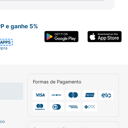
PP e ganhe 5%
APP5
mpra
Formas de Pagamento
sco