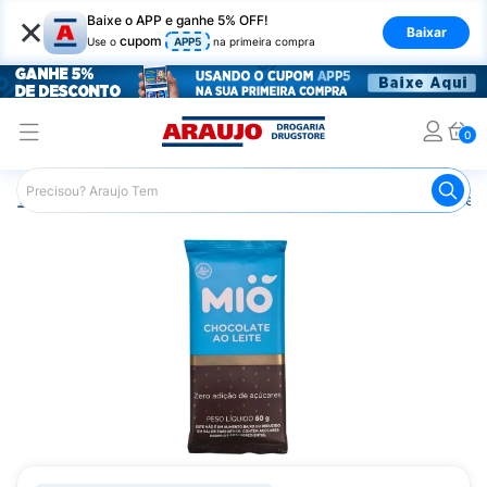
×
Baixe o APP e ganhe 5% OFF!
Baixar
cupom
Use o
APP5
na primeira compra
0
Araujo
Nutrição Saudável
Alimentos Diet
Chocolate D