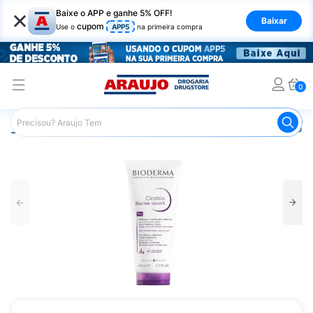
×
Baixe o APP e ganhe 5% OFF!
Baixar
cupom
Use o
APP5
na primeira compra
0
Araujo
Dermocosméticos
Dermocosméticos para o Corp