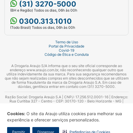
(31) 3270-5000
(BH e Região) Todos os dias, 06h às 00h
0300.313.1010
(Todo Brasil) Todos os dias, 06h às 00h
Termo de Uso
Portal da Privacidade
Covid-19
Código de Ética e Conduta
A Drogaria Araujo S/A informa que o seu site oficial corresponde ao
endereço www.araujo.com.br, não reconhecendo qualquer outro que
utilize indevidamente da sua marca. Para sua segurança recomendamos
que não sejam realizadas compras em sites desconhecidos que se utilizem
de forma fraudulenta da marca da Drogaria Araujo S.A. Em caso de
dúvidas, gentileza entrar em contato com (31) 3270-5000.
Razão Social: Drogaria Araujo S.A | CNPJ: 17.256.512.0001-16 | Endereço:
Rua Curitiba 327 - Centro - CEP: 30170-120 - Belo Horizonte - MG |
Telefones: 0300.313.1010 e (31) 3270-5000 Horário de funcionamento -
06:00h às 00:00h | Consultores técnicos responsáveis: Hairton Ayres
Cookies:
O site da Araujo utiliza cookies para melhorar sua
Azevedo Guimarães – CRF 10.965 | Yasmin Silva Alvarenga – CRF 52.584 -
Consultor substituto: Thiago Aguiar Pinheiro - CRF Nº 13.748. Alvará
experiência e oferecer serviços personalizados.
Sanitário: 2025020713 | Autorização de Funcionamento da Empresa (AFE):
7.16355-1
Permitir
Dispensar
Preferências de Cookies