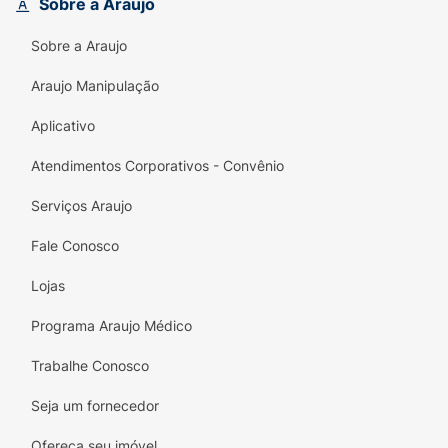
Sobre a Araujo
Limpeza Sem Esforço:
Tecnologia que
Sobre a Araujo
dissolve a sujeira rapidamente.
Araujo Manipulação
Multiuso Verdadeiro:
Testado e aprovado
para mais de 100 tipos de superfícies
Aplicativo
diferentes.
Atendimentos Corporativos - Convênio
Rendimento Superior:
Sua textura cremosa
permite uma aplicação controlada e
Serviços Araujo
econômica.
Fale Conosco
Lojas
Programa Araujo Médico
Trabalhe Conosco
Seja um fornecedor
Ofereça seu imóvel