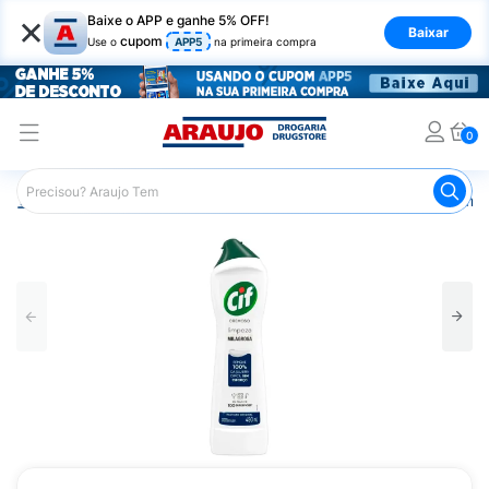
×
Baixe o APP e ganhe 5% OFF!
Baixar
cupom
Use o
APP5
na primeira compra
0
Araujo
Mercado
Produtos de Limpeza
Limpeza em G