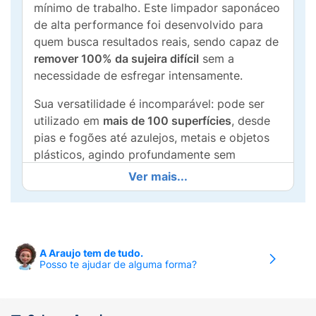
mínimo de trabalho. Este limpador saponáceo
de alta performance foi desenvolvido para
quem busca resultados reais, sendo capaz de
remover 100% da sujeira difícil
sem a
necessidade de esfregar intensamente.
Sua versatilidade é incomparável: pode ser
utilizado em
mais de 100 superfícies
, desde
pias e fogões até azulejos, metais e objetos
plásticos, agindo profundamente sem
danificar os materiais. Com a confiança da
Ver mais...
marca Cif, você garante uma higienização
completa e restaura o brilho original dos seus
objetos favoritos.
Principais Benefícios:
A Araujo tem de tudo.
Posso te ajudar de alguma forma?
Remoção Total:
Eficaz contra gordura,
manchas de água e as sujeiras mais
resistentes.