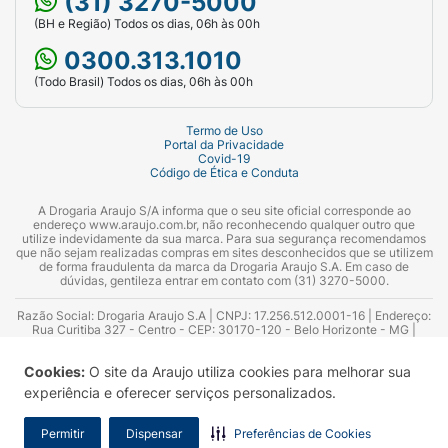
(31) 3270-5000
(BH e Região) Todos os dias, 06h às 00h
0300.313.1010
(Todo Brasil) Todos os dias, 06h às 00h
Termo de Uso
Portal da Privacidade
Covid-19
Código de Ética e Conduta
A Drogaria Araujo S/A informa que o seu site oficial corresponde ao
endereço www.araujo.com.br, não reconhecendo qualquer outro que
utilize indevidamente da sua marca. Para sua segurança recomendamos
que não sejam realizadas compras em sites desconhecidos que se utilizem
de forma fraudulenta da marca da Drogaria Araujo S.A. Em caso de
dúvidas, gentileza entrar em contato com (31) 3270-5000.
Razão Social: Drogaria Araujo S.A | CNPJ: 17.256.512.0001-16 | Endereço:
Rua Curitiba 327 - Centro - CEP: 30170-120 - Belo Horizonte - MG |
Telefones: 0300.313.1010 e (31) 3270-5000 Horário de funcionamento -
06:00h às 00:00h | Consultores técnicos responsáveis: Hairton Ayres
Cookies:
O site da Araujo utiliza cookies para melhorar sua
Azevedo Guimarães – CRF 10.965 | Yasmin Silva Alvarenga – CRF 52.584 -
Consultor substituto: Thiago Aguiar Pinheiro - CRF Nº 13.748. Alvará
experiência e oferecer serviços personalizados.
Sanitário: 2025020713 | Autorização de Funcionamento da Empresa (AFE):
7.16355-1
Permitir
Dispensar
Preferências de Cookies