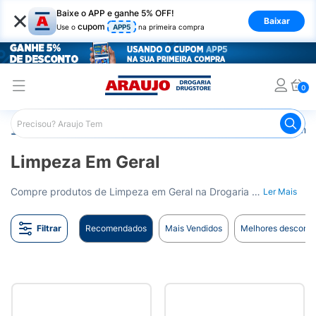
×
Baixe o APP e ganhe 5% OFF!
Baixar
cupom
Use o
APP5
na primeira compra
0
Araujo
Mercado
Produtos de Limpeza
Limpeza em G
Limpeza Em Geral
Compre produtos de Limpeza em Geral na Drogaria Araujo. Tudo para manter a sua casa limpa e organizada. Entrega para todo o Brasil.
Ler Mais
Filtrar
Recomendados
Mais Vendidos
Melhores desconto